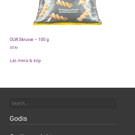
OLW Skruvar – 100 g
30
kr
Läs mera & köp
Search
for:
Godis