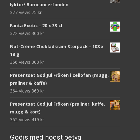
lyktor/ Barncancerfonden
377 Views
75
kr
Fanta Exotic - 20 x 33 cl
372 Views
300
kr
Nöt-Créme Chokladkräm Storpack - 108 x
18 g
366 Views
300
kr
Presentset God Jul Fröken i cellofan (mugg,
praliner & kaffe)
364 Views
369
kr
Presentset God Jul Fröken (praliner, kaffe,
mugg & kort)
362 Views
419
kr
Godis med högst betyg