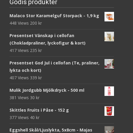
Godis produkter
Malaco Stor Karamelguf Storpack - 1,9 kg
448 Views
200
kr
Presentset Vänskap i cellofan
(Chokladpraliner, lyckofigur & kort)
417 Views
235
kr
Presentset God Jul i cellofan (Te, praliner,
lykta och kort)
407 Views
339
kr
Mulik Jordgubb Mjölkdryck - 500 ml
381 Views
30
kr
Skittles Fruits i Påse - 152 g
377 Views
40
kr
Eggshell Skål/Ljuslykta, 5x8cm - Majas