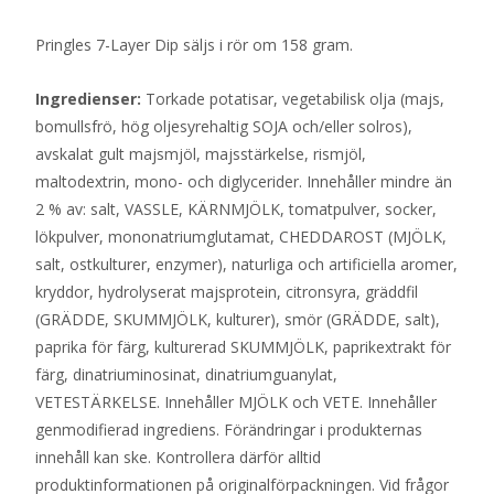
Pringles 7-Layer Dip säljs i rör om 158 gram.
Ingredienser:
Torkade potatisar, vegetabilisk olja (majs,
bomullsfrö, hög oljesyrehaltig SOJA och/eller solros),
avskalat gult majsmjöl, majsstärkelse, rismjöl,
maltodextrin, mono- och diglycerider. Innehåller mindre än
2 % av: salt, VASSLE, KÄRNMJÖLK, tomatpulver, socker,
lökpulver, mononatriumglutamat, CHEDDAROST (MJÖLK,
salt, ostkulturer, enzymer), naturliga och artificiella aromer,
kryddor, hydrolyserat majsprotein, citronsyra, gräddfil
(GRÄDDE, SKUMMJÖLK, kulturer), smör (GRÄDDE, salt),
paprika för färg, kulturerad SKUMMJÖLK, paprikextrakt för
färg, dinatriuminosinat, dinatriumguanylat,
VETESTÄRKELSE. Innehåller MJÖLK och VETE. Innehåller
genmodifierad ingrediens. Förändringar i produkternas
innehåll kan ske. Kontrollera därför alltid
produktinformationen på originalförpackningen. Vid frågor