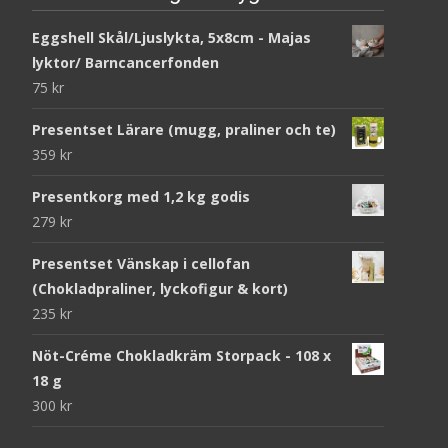
Eggshell Skål/Ljuslykta, 5x8cm - Majas
lyktor/ Barncancerfonden
75
kr
Presentset Lärare (mugg, praliner och te)
359
kr
Presentkorg med 1,2 kg godis
279
kr
Presentset Vänskap i cellofan
(Chokladpraliner, lyckofigur & kort)
235
kr
Nöt-Créme Chokladkräm Storpack - 108 x
18 g
300
kr