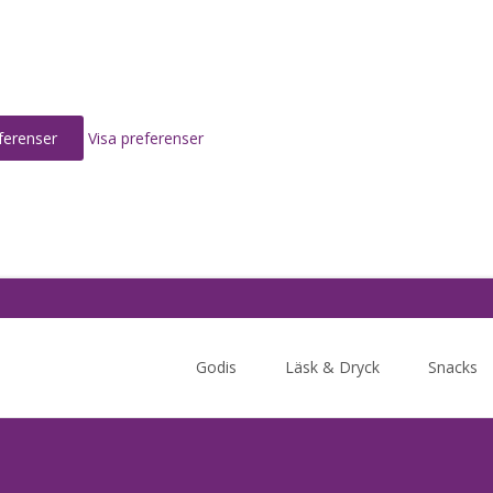
ferenser
Visa preferenser
Skip
to
Godis
Läsk & Dryck
Snacks
content