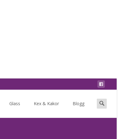
Search
Glass
Kex & Kakor
Blogg
for: