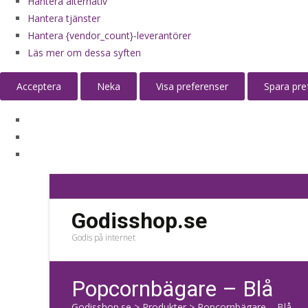
Hantera alternativ
Hantera tjänster
Hantera {vendor_count}-leverantörer
Läs mer om dessa syften
Acceptera
Neka
Visa preferenser
Spara pre
Godisshop.se
Godis på internet
Popcornbägare – Blå
Godisshop.se
>
Produkter
>
Popcornbägare – Blå