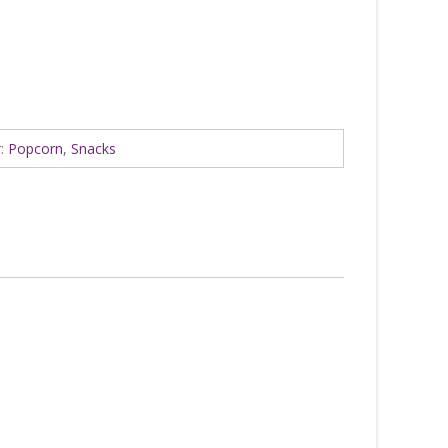
r:
Popcorn
,
Snacks