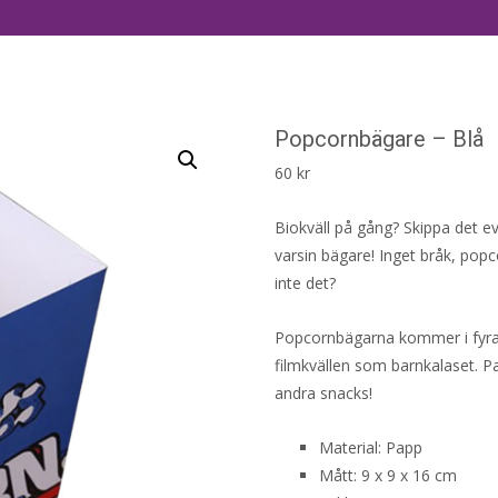
Popcornbägare – Blå
60
kr
Biokväll på gång? Skippa det 
varsin bägare! Inget bråk, popc
inte det?
Popcornbägarna kommer i fyra o
filmkvällen som barnkalaset. P
andra snacks!
Material: Papp
Mått: 9 x 9 x 16 cm