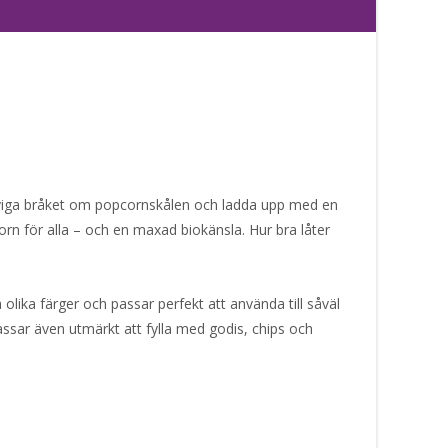
eviga bråket om popcornskålen och ladda upp med en
orn för alla – och en maxad biokänsla. Hur bra låter
lika färger och passar perfekt att använda till såväl
assar även utmärkt att fylla med godis, chips och