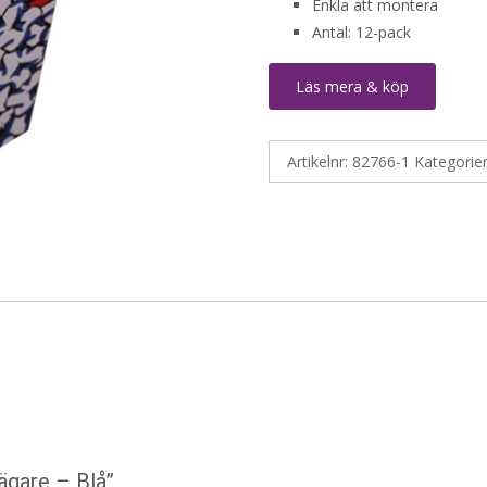
Enkla att montera
Antal: 12-pack
Läs mera & köp
Artikelnr:
82766-1
Kategorie
ägare – Blå”