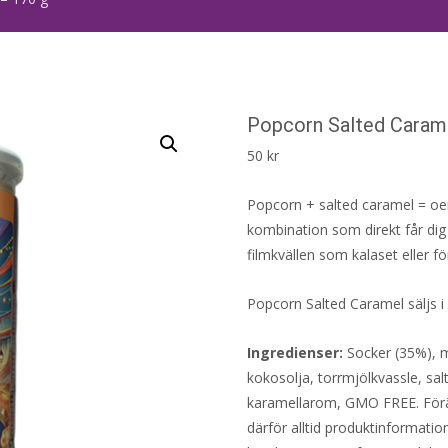
Popcorn Salted Caram
50
kr
Popcorn + salted caramel = oem
kombination som direkt får dig at
filmkvällen som kalaset eller f
Popcorn Salted Caramel säljs 
Ingredienser:
Socker (35%), m
kokosolja, torrmjölkvassle, sal
karamellarom, GMO FREE. Föränd
därför alltid produktinformatio