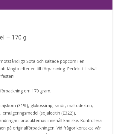
el – 170 g
otståndligt! Söta och saltade popcorn i en
t längta efter en till förpackning. Perfekt till såväl
örfesten!
i förpackning om 170 gram.
ajskorn (31%), glukossirap, smör, maltodextrin,
t, emulgeringsmedel (sojalecitin (E322)),
ringar i produkternas innehåll kan ske. Kontrollera
nen på originalförpackningen. Vid frågor kontakta vår