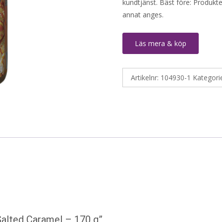
kundtjänst. Bäst före: Produkt
annat anges.
Läs mera & köp
Artikelnr:
104930-1
Kategori
Salted Caramel – 170 g”