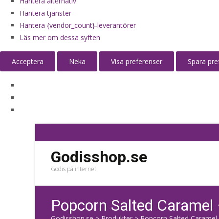
Hantera alternativ
Hantera tjänster
Hantera {vendor_count}-leverantörer
Läs mer om dessa syften
Acceptera
Neka
Visa preferenser
Spara pre
Godisshop.se
Godis på internet
Popcorn Salted Caramel
Godisshop.se
>
Produkter
>
Popcorn Salted Caramel 