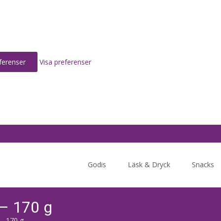
ferenser
Visa preferenser
Skip
to
Godis
Läsk & Dryck
Snacks
content
 – 170 g
– 170 g