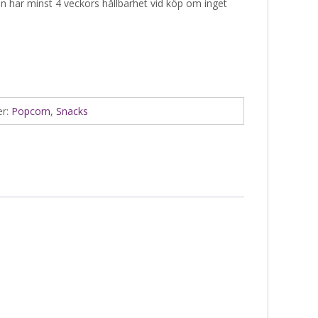
en har minst 4 veckors hållbarhet vid köp om inget
er:
Popcorn
,
Snacks