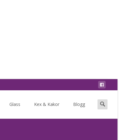
Search
Glass
Kex & Kakor
Blogg
for: