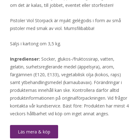
om det är kalas, till jobbet, eventet eller storfesten!
Pistoler Viol Storpack är mjukt gelégodis i form av små
pistoler med smak av viol. Mumsfilibabba!
Säljs i kartong om 3,5 kg.
Ingredienser:
Socker, glukos-/fruktossirap, vatten,
gelatin, surhetsreglerande medel (äppelsyra), arom,
färgämnen (E120, E133), vegetabilisk olja (kokos, raps)
samt ytbehandlingsmedel (karnaubavax). Förändringar i
produkternas innehåll kan ske. Kontrollera därför alltid
produktinformationen på originalförpackningen. Vid frågor
kontakta vår kundservice. Bäst före: Produkten har minst 4
veckors hållbarhet vid köp om inget annat anges.
Läs mera & köp