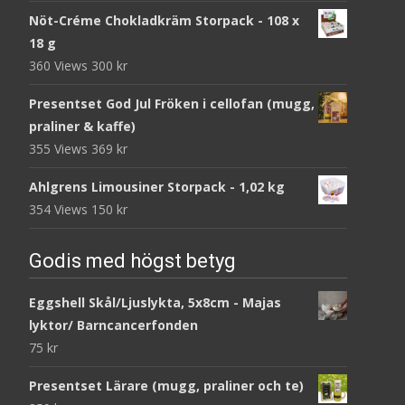
Nöt-Créme Chokladkräm Storpack - 108 x
18 g
360 Views
300
kr
Presentset God Jul Fröken i cellofan (mugg,
praliner & kaffe)
355 Views
369
kr
Ahlgrens Limousiner Storpack - 1,02 kg
354 Views
150
kr
Godis med högst betyg
Eggshell Skål/Ljuslykta, 5x8cm - Majas
lyktor/ Barncancerfonden
75
kr
Presentset Lärare (mugg, praliner och te)