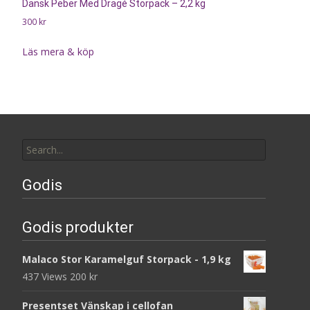
Dansk Peber Med Dragé Storpack – 2,2 kg
300
kr
Läs mera & köp
Search
for:
Godis
Godis produkter
Malaco Stor Karamelguf Storpack - 1,9 kg
437 Views
200
kr
Presentset Vänskap i cellofan