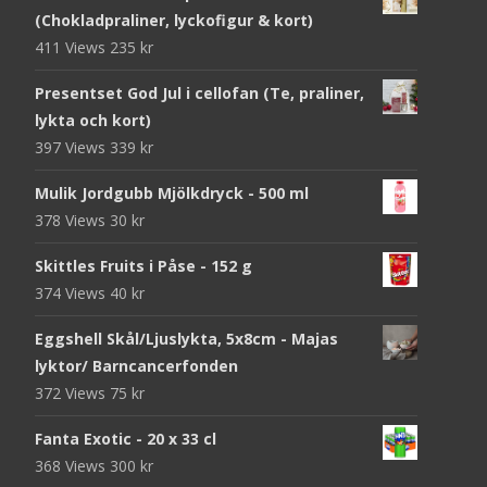
(Chokladpraliner, lyckofigur & kort)
411 Views
235
kr
Presentset God Jul i cellofan (Te, praliner,
lykta och kort)
397 Views
339
kr
Mulik Jordgubb Mjölkdryck - 500 ml
378 Views
30
kr
Skittles Fruits i Påse - 152 g
374 Views
40
kr
Eggshell Skål/Ljuslykta, 5x8cm - Majas
lyktor/ Barncancerfonden
372 Views
75
kr
Fanta Exotic - 20 x 33 cl
368 Views
300
kr