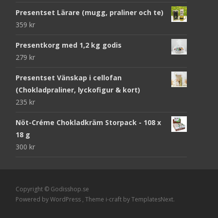
Presentset Lärare (mugg, praliner och te)
359
kr
Presentkorg med 1,2 kg godis
279
kr
Presentset Vänskap i cellofan
(Chokladpraliner, lyckofigur & kort)
235
kr
Nöt-Créme Chokladkräm Storpack - 108 x
18 g
300
kr
Copyright © Godisshop.se
Powered by WordPress
, Theme
i-craft
by TemplatesNext.