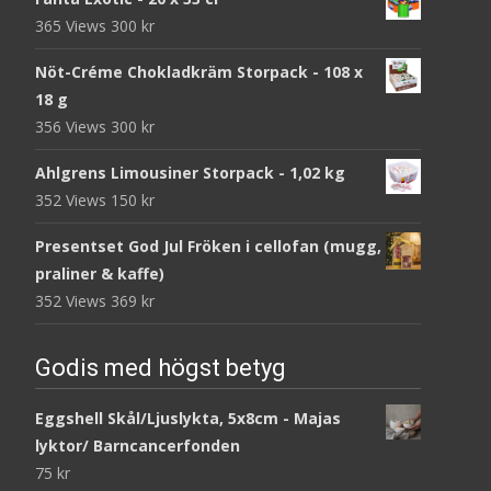
365 Views
300
kr
Nöt-Créme Chokladkräm Storpack - 108 x
18 g
356 Views
300
kr
Ahlgrens Limousiner Storpack - 1,02 kg
352 Views
150
kr
Presentset God Jul Fröken i cellofan (mugg,
praliner & kaffe)
352 Views
369
kr
Godis med högst betyg
Eggshell Skål/Ljuslykta, 5x8cm - Majas
lyktor/ Barncancerfonden
75
kr