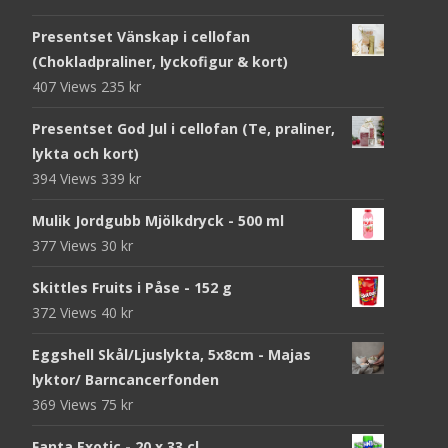
Presentset Vänskap i cellofan
(Chokladpraliner, lyckofigur & kort)
407 Views
235
kr
Presentset God Jul i cellofan (Te, praliner,
lykta och kort)
394 Views
339
kr
Mulik Jordgubb Mjölkdryck - 500 ml
377 Views
30
kr
Skittles Fruits i Påse - 152 g
372 Views
40
kr
Eggshell Skål/Ljuslykta, 5x8cm - Majas
lyktor/ Barncancerfonden
369 Views
75
kr
Fanta Exotic - 20 x 33 cl