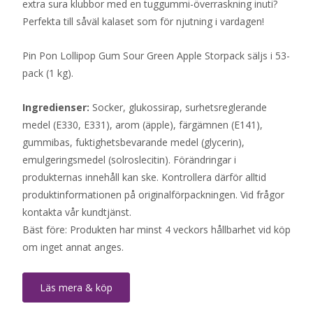
extra sura klubbor med en tuggummi-överraskning inuti?
Perfekta till såväl kalaset som för njutning i vardagen!
Pin Pon Lollipop Gum Sour Green Apple Storpack säljs i 53-
pack (1 kg).
Ingredienser:
Socker, glukossirap, surhetsreglerande
medel (E330, E331), arom (äpple), färgämnen (E141),
gummibas, fuktighetsbevarande medel (glycerin),
emulgeringsmedel (solroslecitin). Förändringar i
produkternas innehåll kan ske. Kontrollera därför alltid
produktinformationen på originalförpackningen. Vid frågor
kontakta vår kundtjänst.
Bäst före: Produkten har minst 4 veckors hållbarhet vid köp
om inget annat anges.
Läs mera & köp