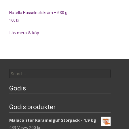
Nutella Hasselnötskräm – 630 g
100
kr
Läs mera & köp
Search
for:
Godis
Godis produkter
Malaco Stor Karamelguf Storpack - 1,9 kg
433 Views
200
kr