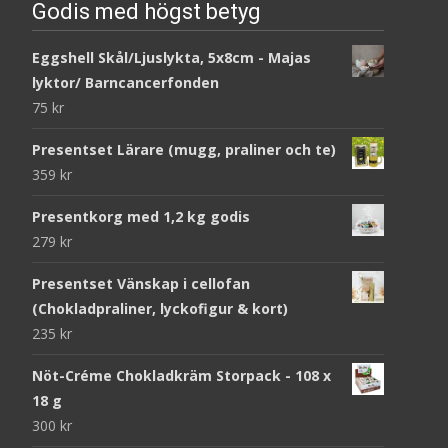
Godis med högst betyg
Eggshell Skål/Ljuslykta, 5x8cm - Majas
lyktor/ Barncancerfonden
75
kr
Presentset Lärare (mugg, praliner och te)
359
kr
Presentkorg med 1,2 kg godis
279
kr
Presentset Vänskap i cellofan
(Chokladpraliner, lyckofigur & kort)
235
kr
Nöt-Créme Chokladkräm Storpack - 108 x
18 g
300
kr