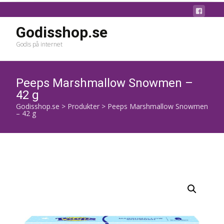
Godisshop.se
Godis på internet
Peeps Marshmallow Snowmen –
42 g
Godisshop.se
>
Produkter
>
Peeps Marshmallow Snowmen
– 42 g