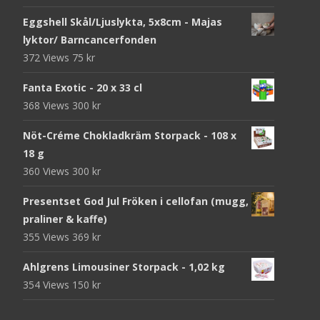
Eggshell Skål/Ljuslykta, 5x8cm - Majas
lyktor/ Barncancerfonden
372 Views
75
kr
Fanta Exotic - 20 x 33 cl
368 Views
300
kr
Nöt-Créme Chokladkräm Storpack - 108 x
18 g
360 Views
300
kr
Presentset God Jul Fröken i cellofan (mugg,
praliner & kaffe)
355 Views
369
kr
Ahlgrens Limousiner Storpack - 1,02 kg
354 Views
150
kr