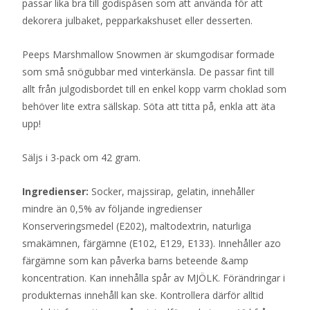
passar lika bra till godispåsen som att använda för att
dekorera julbaket, pepparkakshuset eller desserten.
Peeps Marshmallow Snowmen är skumgodisar formade
som små snögubbar med vinterkänsla. De passar fint till
allt från julgodisbordet till en enkel kopp varm choklad som
behöver lite extra sällskap. Söta att titta på, enkla att äta
upp!
Säljs i 3-pack om 42 gram.
Ingredienser:
Socker, majssirap, gelatin, innehåller
mindre än 0,5% av följande ingredienser
Konserveringsmedel (E202), maltodextrin, naturliga
smakämnen, färgämne (E102, E129, E133). Innehåller azo
färgämne som kan påverka barns beteende &amp
koncentration. Kan innehålla spår av MJÖLK. Förändringar i
produkternas innehåll kan ske. Kontrollera därför alltid