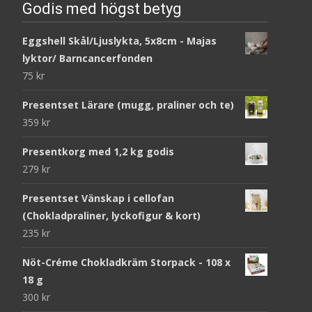
Godis med högst betyg
Eggshell Skål/Ljuslykta, 5x8cm - Majas
lyktor/ Barncancerfonden
75
kr
Presentset Lärare (mugg, praliner och te)
359
kr
Presentkorg med 1,2 kg godis
279
kr
Presentset Vänskap i cellofan
(Chokladpraliner, lyckofigur & kort)
235
kr
Nöt-Créme Chokladkräm Storpack - 108 x
18 g
300
kr