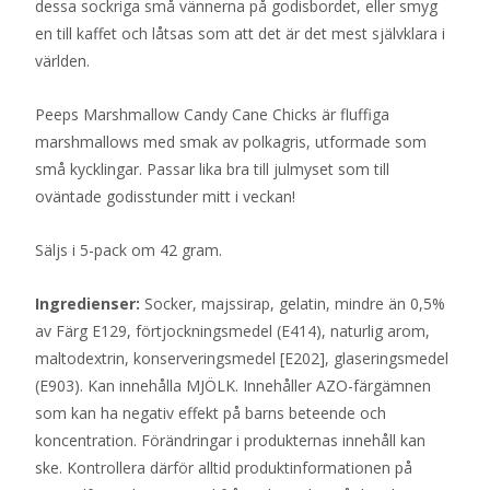
dessa sockriga små vännerna på godisbordet, eller smyg
en till kaffet och låtsas som att det är det mest självklara i
världen.
Peeps Marshmallow Candy Cane Chicks är fluffiga
marshmallows med smak av polkagris, utformade som
små kycklingar. Passar lika bra till julmyset som till
oväntade godisstunder mitt i veckan!
Säljs i 5-pack om 42 gram.
Ingredienser:
Socker, majssirap, gelatin, mindre än 0,5%
av Färg E129, förtjockningsmedel (E414), naturlig arom,
maltodextrin, konserveringsmedel [E202], glaseringsmedel
(E903). Kan innehålla MJÖLK. Innehåller AZO-färgämnen
som kan ha negativ effekt på barns beteende och
koncentration. Förändringar i produkternas innehåll kan
ske. Kontrollera därför alltid produktinformationen på