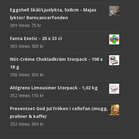
Eggshell Skål/Ljuslykta, 5x8cm - Majas
lyktor/ Barncancerfonden
369 Views
75
kr
Fanta Exotic - 20 x 33 cl
365 Views
300
kr
Nöt-Créme Chokladkräm Storpack - 108 x
18 g
356 Views
300
kr
Ahlgrens Limousiner Storpack - 1,02 kg
352 Views
150
kr
Presentset God Jul Fröken i cellofan (mugg,
praliner & kaffe)
352 Views
369
kr