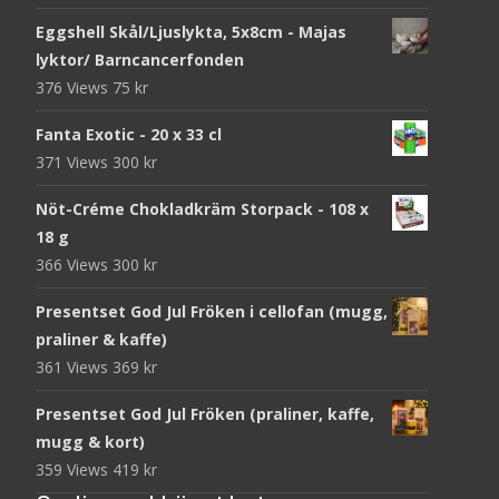
Eggshell Skål/Ljuslykta, 5x8cm - Majas
lyktor/ Barncancerfonden
376 Views
75
kr
Fanta Exotic - 20 x 33 cl
371 Views
300
kr
Nöt-Créme Chokladkräm Storpack - 108 x
18 g
366 Views
300
kr
Presentset God Jul Fröken i cellofan (mugg,
praliner & kaffe)
361 Views
369
kr
Presentset God Jul Fröken (praliner, kaffe,
mugg & kort)
359 Views
419
kr