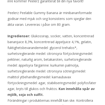
inre kommer Peelerz garanterat bli din nya favorit!
Peelerz Peelable Gummy Banana är minibananformade
godisar med mjuk och seg konsistens som speglar den
äkta varan. Levereras i påse om 80 gram.
Ingredienser:
Glukossirap, socker, vatten, koncentrerad
bananjuice 8,3%, koncentrerad äppeljuice 4,1%, gelatin,
fuktighetsbevarandemedel: glycerol trehalos*,
surhetsreglerande medel: citronsyra förtjockningsmedel:
pektiner, naturlig arom, betakaroten, surhetsreglerande
medel: äppelsyra färgämne: kurkumin palmolja,
surhetsreglerande medel: citronsyra sötningsmedel:
maltitol ytbehandlingsmedel: karnaubavax
förtjockningsmedel: agar, stabiliseringsmedel: polyfosfater
agar, bryts till glukos och fruktos.
Kan innehålla spår av
mjölk, soja och sulfit.
Förändringar i produkternas innehåll kan ske. Kontrollera