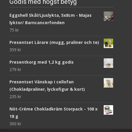
Godis med högst betyg
Eggshell Skål/Ljuslykta, 5x8cm - Majas
lyktor/ Barncancerfonden
75
kr
Presentset Lärare (mugg, praliner och te)
359
kr
Presentkorg med 1,2 kg godis
279
kr
Presentset Vänskap i cellofan
(Chokladpraliner, lyckofigur & kort)
235
kr
Nöt-Créme Chokladkräm Storpack - 108 x
18 g
300
kr