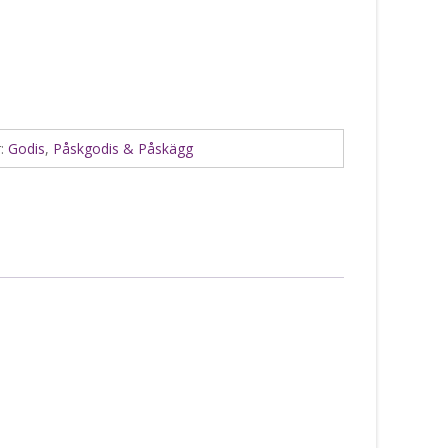
r:
Godis
,
Påskgodis & Påskägg