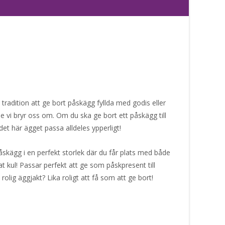
radition att ge bort påskägg fyllda med godis eller
e vi bryr oss om. Om du ska ge bort ett påskägg till
t här ägget passa alldeles ypperligt!
åskägg i en perfekt storlek där du får plats med både
t kul! Passar perfekt att ge som påskpresent till
 rolig äggjakt? Lika roligt att få som att ge bort!