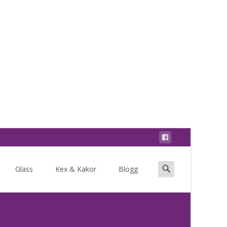
Search
Glass
Kex & Kakor
Blogg
for: