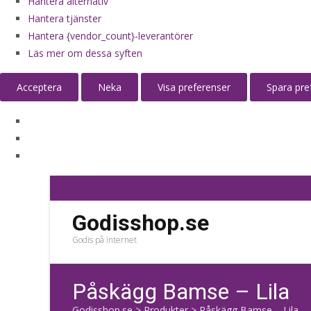
Hantera alternativ
Hantera tjänster
Hantera {vendor_count}-leverantörer
Läs mer om dessa syften
Acceptera
Neka
Visa preferenser
Spara pre
Godisshop.se
Godis på internet
Påskägg Bamse – Lila
Godisshop.se
>
Produkter
>
Påskägg Bamse – Lila