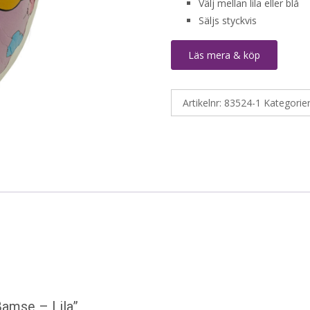
Välj mellan lila eller blå
Säljs styckvis
Läs mera & köp
Artikelnr:
83524-1
Kategorie
Bamse – Lila”