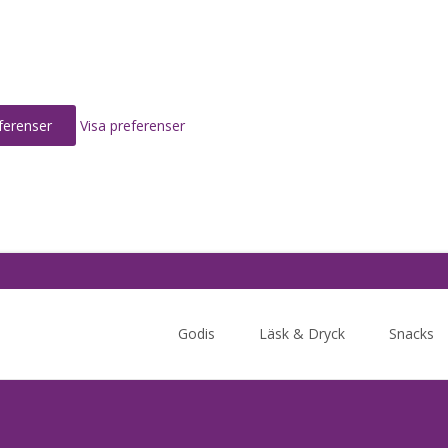
ferenser
Visa preferenser
Skip
to
Godis
Läsk & Dryck
Snacks
content