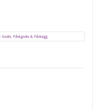
r:
Godis
,
Påskgodis & Påskägg