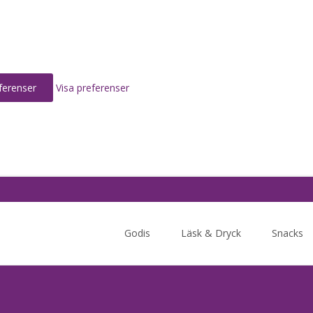
ferenser
Visa preferenser
Skip
to
Godis
Läsk & Dryck
Snacks
content