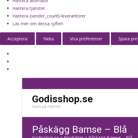
Hantera alternativ
Hantera tjänster
Hantera {vendor_count}-leverantörer
Läs mer om dessa syften
Acceptera
Neka
Visa preferenser
Spara pre
Godisshop.se
Godis på internet
Påskägg Bamse – Blå
Godisshop.se
>
Produkter
>
Påskägg Bamse – Blå