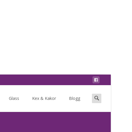
Search
Glass
Kex & Kakor
Blogg
for: