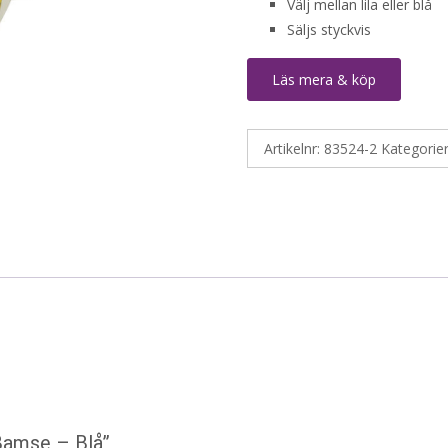
Välj mellan lila eller blå
Säljs styckvis
Läs mera & köp
Artikelnr:
83524-2
Kategorie
Bamse – Blå”