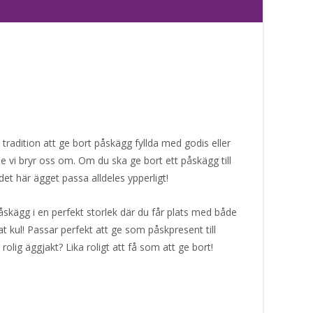
radition att ge bort påskägg fyllda med godis eller
e vi bryr oss om. Om du ska ge bort ett påskägg till
t här ägget passa alldeles ypperligt!
åskägg i en perfekt storlek där du får plats med både
t kul! Passar perfekt att ge som påskpresent till
 rolig äggjakt? Lika roligt att få som att ge bort!