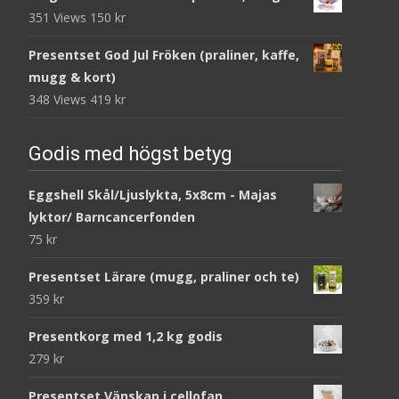
351 Views
150
kr
Presentset God Jul Fröken (praliner, kaffe,
mugg & kort)
348 Views
419
kr
Godis med högst betyg
Eggshell Skål/Ljuslykta, 5x8cm - Majas
lyktor/ Barncancerfonden
75
kr
Presentset Lärare (mugg, praliner och te)
359
kr
Presentkorg med 1,2 kg godis
279
kr
Presentset Vänskap i cellofan