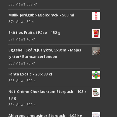
393 Views
339
kr
Mulik Jordgubb Mjölkdryck - 500 ml
374 Views
30
kr
Skittles Fruits i Påse - 152 g
371 Views
40
kr
Eggshell Skål/Ljuslykta, 5x8cm - Majas
lyktor/ Barncancerfonden
367 Views
75
kr
Fanta Exotic - 20 x 33 cl
363 Views
300
kr
Nöt-Créme Chokladkräm Storpack - 108 x
18 g
354 Views
300
kr
Ahlgrens Limousiner Storpack - 1,02 kg