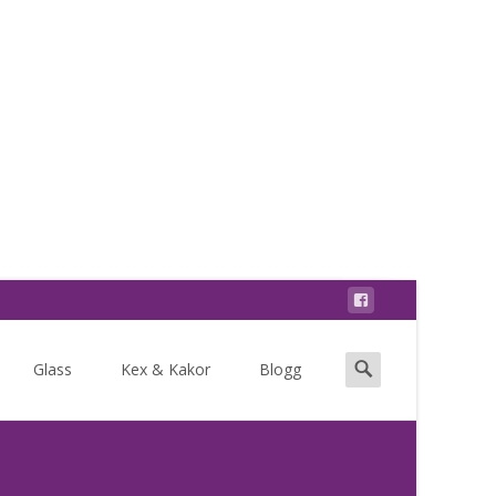
Search
Glass
Kex & Kakor
Blogg
for: