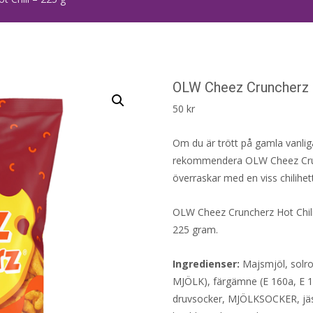
OLW Cheez Cruncherz H
50
kr
Om du är trött på gamla vanliga
rekommendera OLW Cheez Crunch
överraskar med en viss chilihet
OLW Cheez Cruncherz Hot Chili
225 gram.
Ingredienser:
Majsmjöl, solro
MJÖLK), färgämne (E 160a, E 16
druvsocker, MJÖLKSOCKER, jäst