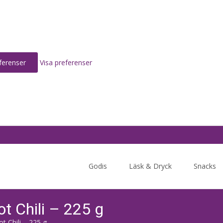
ferenser
Visa preferenser
Skip
to
Godis
Läsk & Dryck
Snacks
content
 Chili – 225 g
 Chili – 225 g