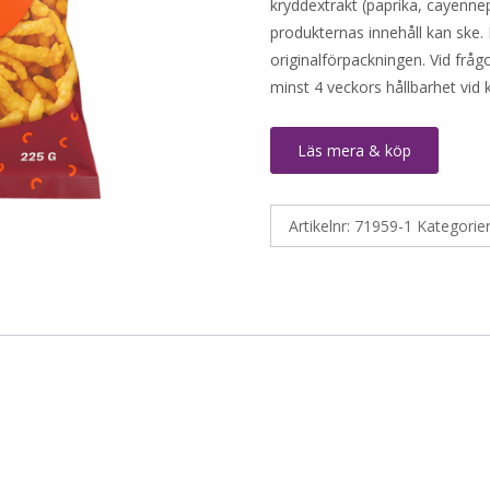
kryddextrakt (paprika, cayenne
produkternas innehåll kan ske. 
originalförpackningen. Vid fråg
minst 4 veckors hållbarhet vid
Läs mera & köp
Artikelnr:
71959-1
Kategorie