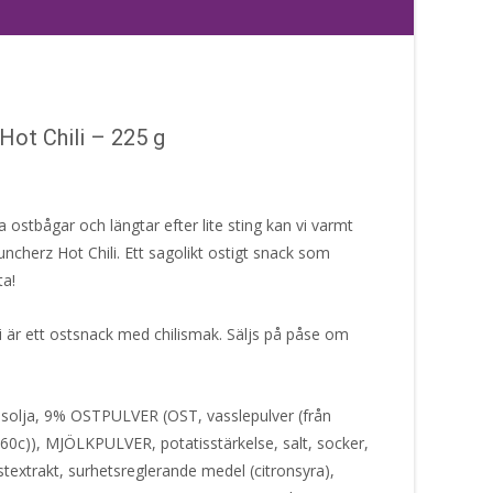
ot Chili – 225 g
 ostbågar och längtar efter lite sting kan vi varmt
erz Hot Chili. Ett sagolikt ostigt snack som
ta!
 är ett ostsnack med chilismak. Säljs på påse om
solja, 9% OSTPULVER (OST, vasslepulver (från
0c)), MJÖLKPULVER, potatisstärkelse, salt, socker,
extrakt, surhetsreglerande medel (citronsyra),