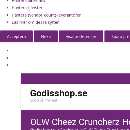
Hantera alternativ
Hantera tjänster
Hantera {vendor_count}-leverantörer
Läs mer om dessa syften
Acceptera
Neka
Visa preferenser
Spara pre
Godisshop.se
Godis på internet
OLW Cheez Cruncherz Hot
Godisshop.se
>
Produkter
>
OLW Cheez Cruncherz Hot