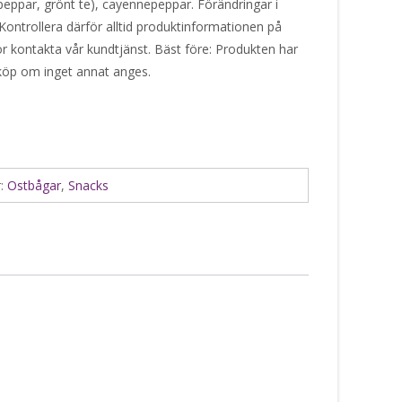
peppar, grönt te), cayennepeppar. Förändringar i
Kontrollera därför alltid produktinformationen på
or kontakta vår kundtjänst. Bäst före: Produkten har
 köp om inget annat anges.
r:
Ostbågar
,
Snacks