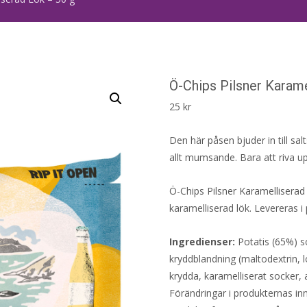
Ö-Chips Pilsner Karame
25
kr
Den här påsen bjuder in till sa
allt mumsande. Bara att riva u
Ö-Chips Pilsner Karamelliserad
karamelliserad lök. Levereras 
Ingredienser:
Potatis (65%) so
kryddblandning (maltodextrin, lö
krydda, karamelliserat socker,
Förändringar i produkternas inne