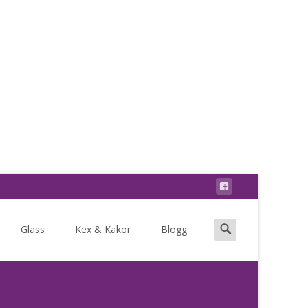
Search
Glass
Kex & Kakor
Blogg
for: