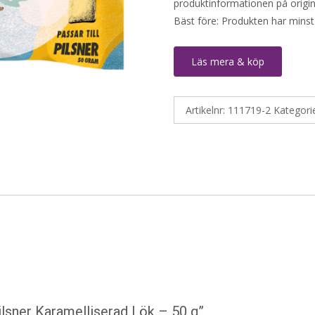
produktinformationen på origin
Bäst före: Produkten har minst
Läs mera & köp
Artikelnr:
111719-2
Kategori
ilsner Karamelliserad Lök – 50 g”