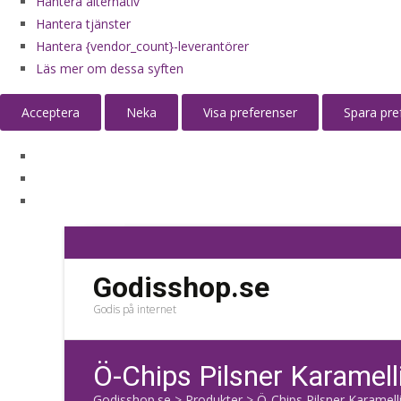
Hantera alternativ
Hantera tjänster
Hantera {vendor_count}-leverantörer
Läs mer om dessa syften
Acceptera
Neka
Visa preferenser
Spara pre
Godisshop.se
Godis på internet
Ö-Chips Pilsner Karamell
Godisshop.se
>
Produkter
>
Ö-Chips Pilsner Karamell