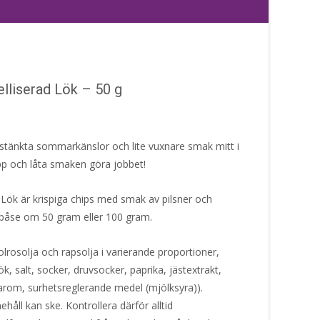
lliserad Lök – 50 g
ltstänkta sommarkänslor och lite vuxnare smak mitt i
pp och låta smaken göra jobbet!
 Lök är krispiga chips med smak av pilsner och
i påse om 50 gram eller 100 gram.
lrosolja och rapsolja i varierande proportioner,
k, salt, socker, druvsocker, paprika, jästextrakt,
 arom, surhetsreglerande medel (mjölksyra)).
håll kan ske. Kontrollera därför alltid