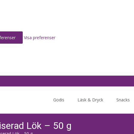
ferenser
Visa preferenser
Skip
to
Godis
Läsk & Dryck
Snacks
content
iserad Lök – 50 g
iserad Lök – 50 g