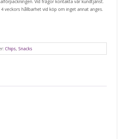
alförpackningen. Vid frågor kontakta vår kundtjänst.
 4 veckors hållbarhet vid köp om inget annat anges.
er:
Chips
,
Snacks