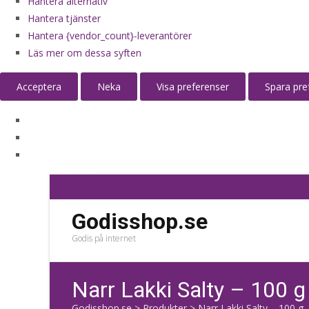
Hantera alternativ
Hantera tjänster
Hantera {vendor_count}-leverantörer
Läs mer om dessa syften
Acceptera
Neka
Visa preferenser
Spara pre
Godisshop.se
Godis på internet
Narr Lakki Salty – 100 g
Godisshop.se
>
Produkter
>
Narr Lakki Salty – 100 g