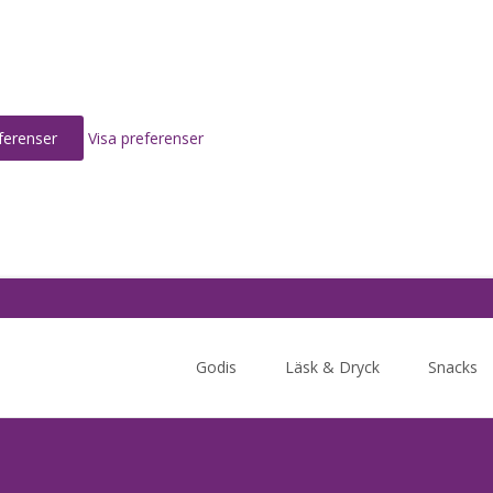
ferenser
Visa preferenser
Skip
to
Godis
Läsk & Dryck
Snacks
content