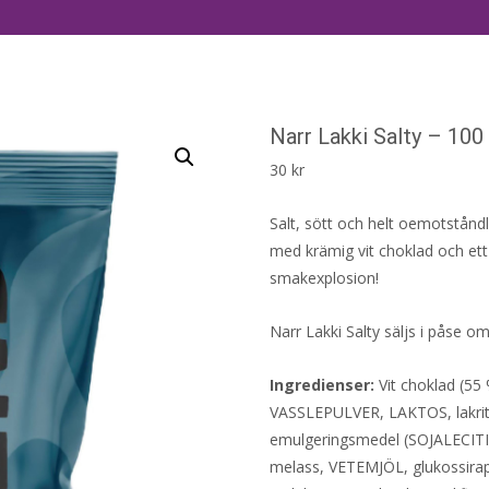
Narr Lakki Salty – 100
30
kr
Salt, sött och helt oemotståndli
med krämig vit choklad och ett 
smakexplosion!
Narr Lakki Salty säljs i påse o
Ingredienser:
Vit choklad (5
VASSLEPULVER, LAKTOS, lakrit
emulgeringsmedel (SOJALECITIN),
melass, VETEMJÖL, glukossirap,