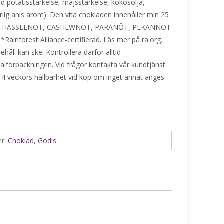
rad potatisstärkelse, majsstärkelse, kokosolja,
lig anis arom). Den vita chokladen innehåller min 25
r av HASSELNÖT, CASHEWNÖT, PARANÖT, PEKANNÖT
inforest Alliance-certifierad. Läs mer på ra.org.
håll kan ske. Kontrollera därför alltid
alförpackningen. Vid frågor kontakta vår kundtjänst.
 4 veckors hållbarhet vid köp om inget annat anges.
er:
Choklad
,
Godis