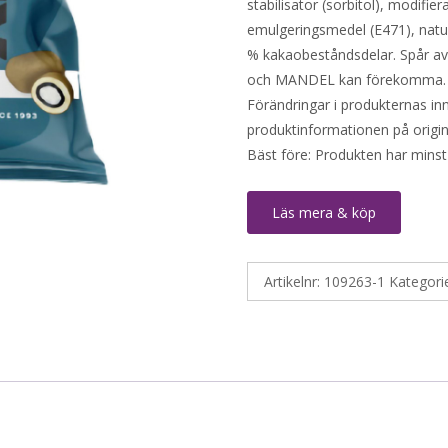
stabilisator (sorbitol), modifie
emulgeringsmedel (E471), natur
% kakaobeståndsdelar. Spå
och MANDEL kan förekomma. *Ra
Förändringar i produkternas inne
produktinformationen på origin
Bäst före: Produkten har minst
Läs mera & köp
Artikelnr:
109263-1
Kategori