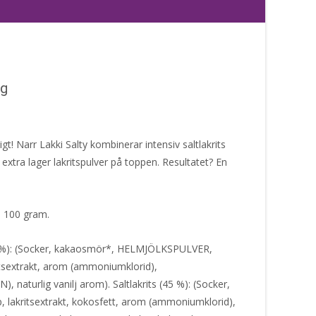
 g
gt! Narr Lakki Salty kombinerar intensiv saltlakrits
extra lager lakritspulver på toppen. Resultatet? En
m 100 gram.
5 %): (Socker, kakaosmör*, HELMJÖLKSPULVER,
sextrakt, arom (ammoniumklorid),
 naturlig vanilj arom). Saltlakrits (45 %): (Socker,
 lakritsextrakt, kokosfett, arom (ammoniumklorid),