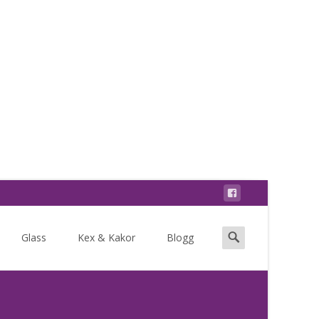
Search
Glass
Kex & Kakor
Blogg
for: