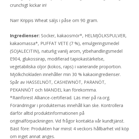
crunchigt kickar in!
Narr Krippis Wheat säljs i påse om 90 gram.
Ingredienser:
Socker, kakaosmör*, HELMJÖLKSPULVER,
kakaomassa*, PUFFAT VETE (7 %), emulgeringsmedel
(SOJALECITIN), naturlig vanilj arom, ytbehandlingsmedel
E904, glukossirap, modifierad tapiokastärkelse,
vegetabiliska oljor (kokos, raps) i varierande proportion.
Mjölkchokladen innehåller min 30 % kakaoingredienser.
Spår av HASSELNÖT, CASHEWNÖT, PARANÖT,
PEKANNÖT och MANDEL kan förekomma.
*Rainforest Alliance-certifierad. Läs mer på ra.org.
Förändringar i produkternas innehåll kan ske. Kontrollera
därför alltid produktinformationen på
originalförpackningen. Vid frågor kontakta vår kundtjänst.
Bäst före: Produkten har minst 4 veckors hållbarhet vid köp
om inget annat anges.