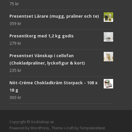
75
kr
Presentset Lärare (mugg, praliner och te)
359
kr
Presentkorg med 1,2 kg godis
279
kr
Presentset Vänskap i cellofan
(Chokladpraliner, lyckofigur & kort)
235
kr
Nöt-Créme Chokladkräm Storpack - 108 x
18 g
300
kr
Copyright © Godisshop.se
Powered by WordPress
, Theme
i-craft
by TemplatesNext.