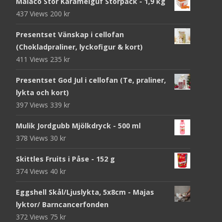
Malaco Stor Karamelguf Storpack - 1,9 kg
437 Views
200
kr
Presentset Vänskap i cellofan
(Chokladpraliner, lyckofigur & kort)
411 Views
235
kr
Presentset God Jul i cellofan (Te, praliner,
lykta och kort)
397 Views
339
kr
Mulik Jordgubb Mjölkdryck - 500 ml
378 Views
30
kr
Skittles Fruits i Påse - 152 g
374 Views
40
kr
Eggshell Skål/Ljuslykta, 5x8cm - Majas
lyktor/ Barncancerfonden
372 Views
75
kr