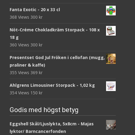
Fanta Exotic - 20 x 33 cl
368 Views
300
kr
Nöt-Créme Chokladkräm Storpack - 108 x
18 g
360 Views
300
kr
Presentset God Jul Fröken i cellofan (mugg,
praliner & kaffe)
355 Views
369
kr
Ahlgrens Limousiner Storpack - 1,02 kg
354 Views
150
kr
Godis med högst betyg
Eggshell Skål/Ljuslykta, 5x8cm - Majas
lyktor/ Barncancerfonden