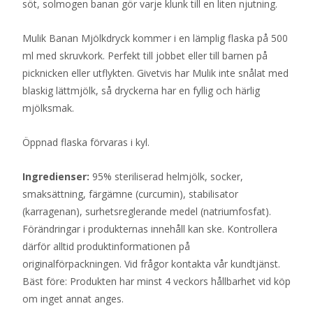
söt, solmogen banan gör varje klunk till en liten njutning.
Mulik Banan Mjölkdryck kommer i en lämplig flaska på 500
ml med skruvkork. Perfekt till jobbet eller till barnen på
picknicken eller utflykten. Givetvis har Mulik inte snålat med
blaskig lättmjölk, så dryckerna har en fyllig och härlig
mjölksmak.
Öppnad flaska förvaras i kyl.
Ingredienser:
95% steriliserad helmjölk, socker,
smaksättning, färgämne (curcumin), stabilisator
(karragenan), surhetsreglerande medel (natriumfosfat).
Förändringar i produkternas innehåll kan ske. Kontrollera
därför alltid produktinformationen på
originalförpackningen. Vid frågor kontakta vår kundtjänst.
Bäst före: Produkten har minst 4 veckors hållbarhet vid köp
om inget annat anges.