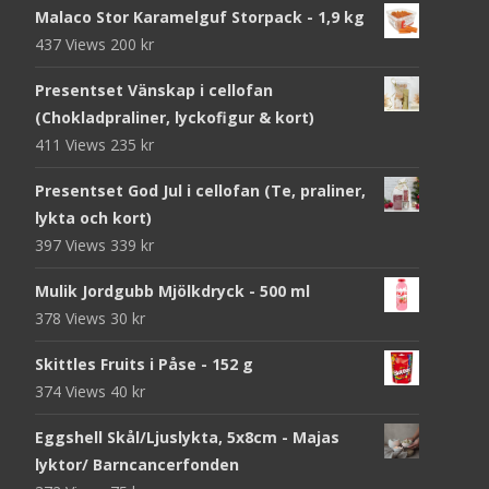
Malaco Stor Karamelguf Storpack - 1,9 kg
437 Views
200
kr
Presentset Vänskap i cellofan
(Chokladpraliner, lyckofigur & kort)
411 Views
235
kr
Presentset God Jul i cellofan (Te, praliner,
lykta och kort)
397 Views
339
kr
Mulik Jordgubb Mjölkdryck - 500 ml
378 Views
30
kr
Skittles Fruits i Påse - 152 g
374 Views
40
kr
Eggshell Skål/Ljuslykta, 5x8cm - Majas
lyktor/ Barncancerfonden