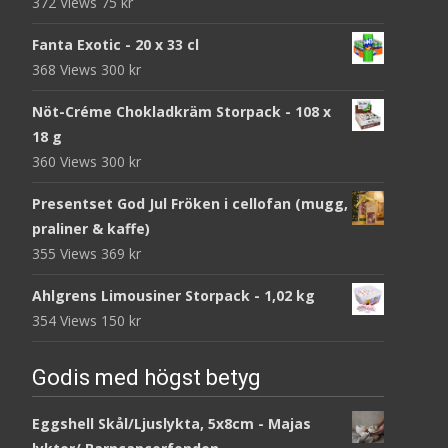
372 Views
75
kr
Fanta Exotic - 20 x 33 cl
368 Views
300
kr
Nöt-Créme Chokladkräm Storpack - 108 x
18 g
360 Views
300
kr
Presentset God Jul Fröken i cellofan (mugg,
praliner & kaffe)
355 Views
369
kr
Ahlgrens Limousiner Storpack - 1,02 kg
354 Views
150
kr
Godis med högst betyg
Eggshell Skål/Ljuslykta, 5x8cm - Majas