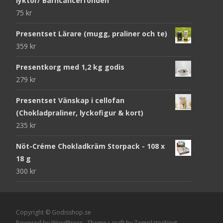
lyktor/ Barncancerfonden
75
kr
Presentset Lärare (mugg, praliner och te)
359
kr
Presentkorg med 1,2 kg godis
279
kr
Presentset Vänskap i cellofan
(Chokladpraliner, lyckofigur & kort)
235
kr
Nöt-Créme Chokladkräm Storpack - 108 x
18 g
300
kr
Copyright © Godisshop.se
Powered by WordPress
, Theme
i-craft
by TemplatesNext.