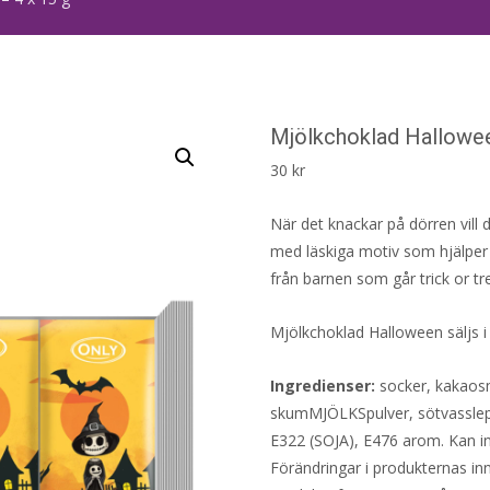
Mjölkchoklad Hallowee
30
kr
När det knackar på dörren vill 
med läskiga motiv som hjälper 
från barnen som går trick or tr
Mjölkchoklad Halloween säljs i
Ingredienser:
socker, kakaos
skumMJÖLKSpulver, sötvasslep
E322 (SOJA), E476 arom. Kan inn
Förändringar i produkternas inne