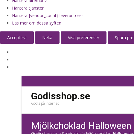
Hantera alternativ
Hantera tjänster
Hantera {vendor_count}-leverantörer
Läs mer om dessa syften
Acceptera
Neka
Visa preferenser
Spara pre
Godisshop.se
Godis på internet
Mjölkchoklad Halloween 
Godisshop.se
>
Produkter
>
Mjölkchoklad Halloween 