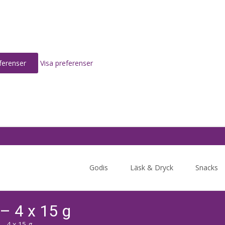
ferenser
Visa preferenser
Skip
to
Godis
Läsk & Dryck
Snacks
content
– 4 x 15 g
– 4 x 15 g