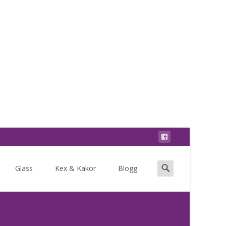
Search
Glass
Kex & Kakor
Blogg
for: