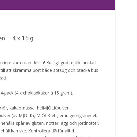
n – 4 x 15 g
du inte vara utan dessa! Kusligt god mjölkchoklad
till att skrämma bort både sötsug och otäcka bus
eat!
 4-pack (4 x chokladkakor á 15 gram).
mör, kakaomassa, helMJÖLKpulver,
ulver (av MJÖLK), MJÖLKfett, emulgeringsmedel:
ehålla spår av gluten, nötter, ägg och jordnötter.
håll kan ske. Kontrollera därför alltid