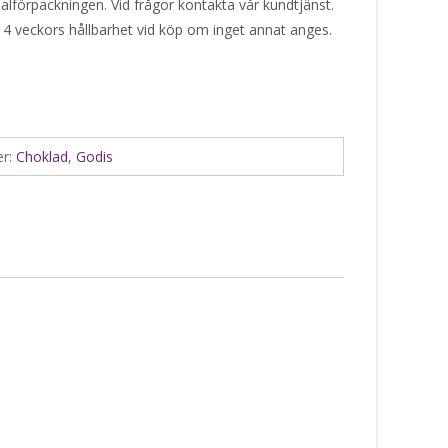
alförpackningen. Vid frågor kontakta vår kundtjänst.
 4 veckors hållbarhet vid köp om inget annat anges.
er:
Choklad
,
Godis