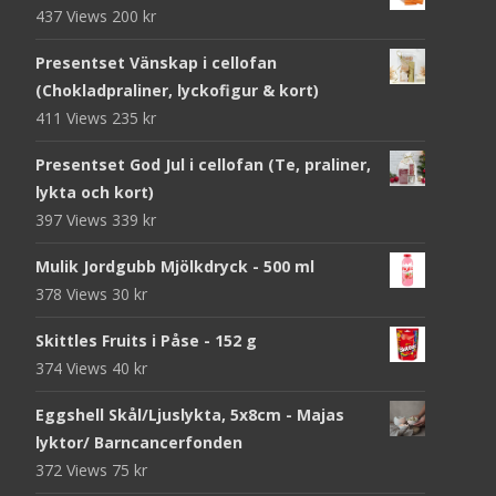
437 Views
200
kr
Presentset Vänskap i cellofan
(Chokladpraliner, lyckofigur & kort)
411 Views
235
kr
Presentset God Jul i cellofan (Te, praliner,
lykta och kort)
397 Views
339
kr
Mulik Jordgubb Mjölkdryck - 500 ml
378 Views
30
kr
Skittles Fruits i Påse - 152 g
374 Views
40
kr
Eggshell Skål/Ljuslykta, 5x8cm - Majas
lyktor/ Barncancerfonden
372 Views
75
kr