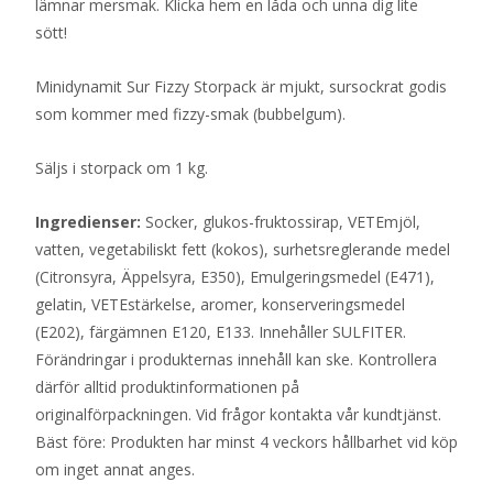
lämnar mersmak. Klicka hem en låda och unna dig lite
sött!
Minidynamit Sur Fizzy Storpack är mjukt, sursockrat godis
som kommer med fizzy-smak (bubbelgum).
Säljs i storpack om 1 kg.
Ingredienser:
Socker, glukos-fruktossirap, VETEmjöl,
vatten, vegetabiliskt fett (kokos), surhetsreglerande medel
(Citronsyra, Äppelsyra, E350), Emulgeringsmedel (E471),
gelatin, VETEstärkelse, aromer, konserveringsmedel
(E202), färgämnen E120, E133. Innehåller SULFITER.
Förändringar i produkternas innehåll kan ske. Kontrollera
därför alltid produktinformationen på
originalförpackningen. Vid frågor kontakta vår kundtjänst.
Bäst före: Produkten har minst 4 veckors hållbarhet vid köp
om inget annat anges.