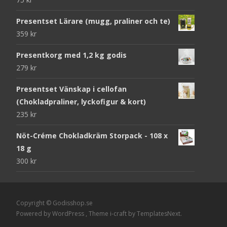
Presentset Lärare (mugg, praliner och te)
359
kr
Presentkorg med 1,2 kg godis
279
kr
Presentset Vänskap i cellofan
(Chokladpraliner, lyckofigur & kort)
235
kr
Nöt-Créme Chokladkräm Storpack - 108 x
18 g
300
kr
Copyright © Godisshop.se
Powered by WordPress
, Theme
i-craft
by TemplatesNext.