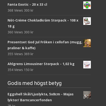
Fanta Exotic - 20 x 33 cl
368 Views
300
kr
Nöt-Créme Chokladkräm Storpack - 108 x
18 g
360 Views
300
kr
Presentset God Jul Fröken i cellofan (mugg,
praliner & kaffe)
355 Views
369
kr
Ahlgrens Limousiner Storpack - 1,02 kg
354 Views
150
kr
Godis med högst betyg
Eggshell Skål/Ljuslykta, 5x8cm - Majas
lyktor/ Barncancerfonden
75
kr