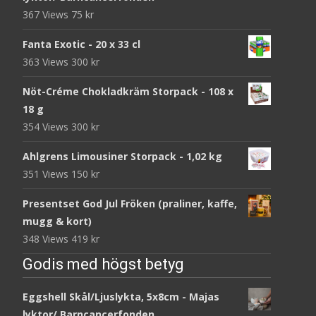
367 Views
75
kr
Fanta Exotic - 20 x 33 cl
363 Views
300
kr
Nöt-Créme Chokladkräm Storpack - 108 x
18 g
354 Views
300
kr
Ahlgrens Limousiner Storpack - 1,02 kg
351 Views
150
kr
Presentset God Jul Fröken (praliner, kaffe,
mugg & kort)
348 Views
419
kr
Godis med högst betyg
Eggshell Skål/Ljuslykta, 5x8cm - Majas
lyktor/ Barncancerfonden