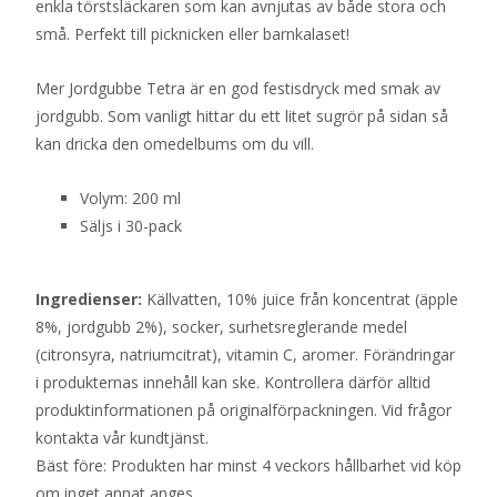
enkla törstsläckaren som kan avnjutas av både stora och
små. Perfekt till picknicken eller barnkalaset!
Mer Jordgubbe Tetra är en god festisdryck med smak av
jordgubb. Som vanligt hittar du ett litet sugrör på sidan så
kan dricka den omedelbums om du vill.
Volym: 200 ml
Säljs i 30-pack
Ingredienser:
Källvatten, 10% juice från koncentrat (äpple
8%, jordgubb 2%), socker, surhetsreglerande medel
(citronsyra, natriumcitrat), vitamin C, aromer. Förändringar
i produkternas innehåll kan ske. Kontrollera därför alltid
produktinformationen på originalförpackningen. Vid frågor
kontakta vår kundtjänst.
Bäst före: Produkten har minst 4 veckors hållbarhet vid köp
om inget annat anges.