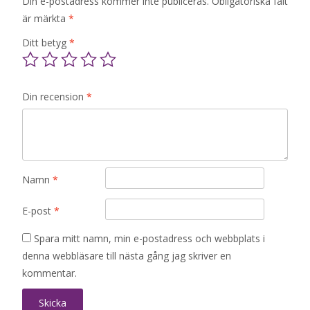
Din e-postadress kommer inte publiceras.
Obligatoriska fält
är märkta
*
Ditt betyg
*
Din recension
*
Namn
*
E-post
*
Spara mitt namn, min e-postadress och webbplats i
denna webbläsare till nästa gång jag skriver en
kommentar.