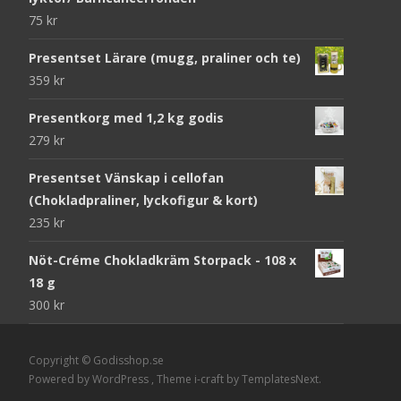
75
kr
Presentset Lärare (mugg, praliner och te)
359
kr
Presentkorg med 1,2 kg godis
279
kr
Presentset Vänskap i cellofan
(Chokladpraliner, lyckofigur & kort)
235
kr
Nöt-Créme Chokladkräm Storpack - 108 x
18 g
300
kr
Copyright © Godisshop.se
Powered by WordPress
, Theme
i-craft
by TemplatesNext.