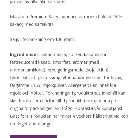
provas av alla lakritsälskare!
Marabou Premium Salty Liqourice är mörk choklad (70%
kakao) med saltlakrits.
Säljs i förpackning om 100 gram.
Ingredienser:
kakaomassa, socker, kakaosmör,
fettreducerad kakao, smörfett, aromer (med
ammoniumklorid), emulgeringsmedel (sojalecitin),
lakritsextrakt, glukossirap, ytbehandlingsmedel för bivax,
färgämne E153, mjölkpulver. Allergener: kan innehålla
mjölk och nötter. Förändringar i produkternas innehåll kan
ske. Kontrollera därför alltid produktinformationen på
originalförpackningen. Vid frågor kontakta vår kundtjänst.
Bäst före: Produkten har minst 4 veckors hållbarhet vid köp
om inget annat anges.