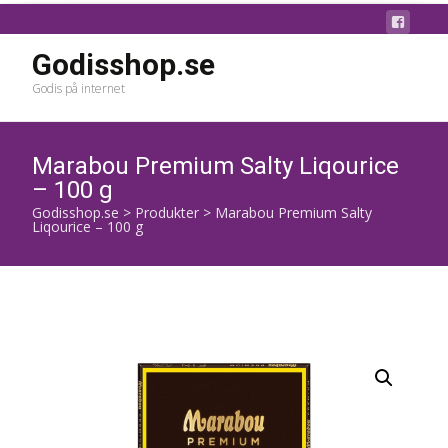
Godisshop.se
Godis på internet
Marabou Premium Salty Liqourice
– 100 g
Godisshop.se
>
Produkter
>
Marabou Premium Salty
Liqourice – 100 g