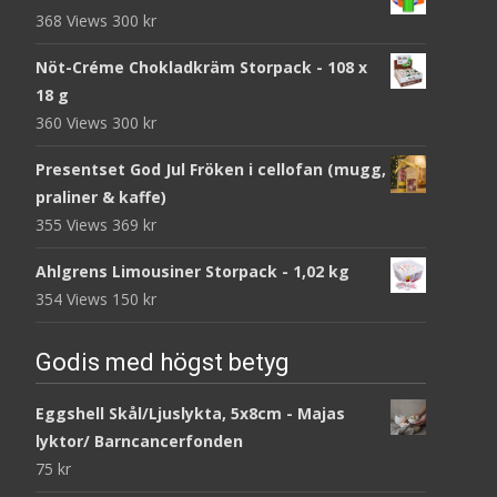
368 Views
300
kr
Nöt-Créme Chokladkräm Storpack - 108 x
18 g
360 Views
300
kr
Presentset God Jul Fröken i cellofan (mugg,
praliner & kaffe)
355 Views
369
kr
Ahlgrens Limousiner Storpack - 1,02 kg
354 Views
150
kr
Godis med högst betyg
Eggshell Skål/Ljuslykta, 5x8cm - Majas
lyktor/ Barncancerfonden
75
kr