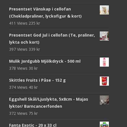
Presentset Vänskap i cellofan
(Chokladpraliner, lyckofigur & kort)
411 Views
235
kr
Presentset God Jul i cellofan (Te, praliner,
lykta och kort)
397 Views
339
kr
Mulik Jordgubb Mjölkdryck - 500 ml
378 Views
30
kr
Skittles Fruits i Påse - 152 g
374 Views
40
kr
Eggshell Skål/Ljuslykta, 5x8cm - Majas
lyktor/ Barncancerfonden
372 Views
75
kr
Fanta Exotic - 20 x 33 cl