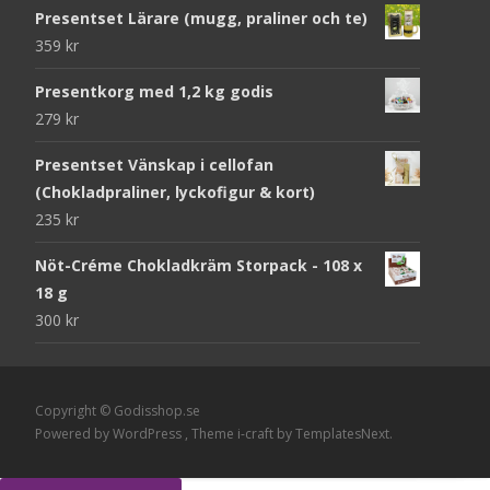
Presentset Lärare (mugg, praliner och te)
359
kr
Presentkorg med 1,2 kg godis
279
kr
Presentset Vänskap i cellofan
(Chokladpraliner, lyckofigur & kort)
235
kr
Nöt-Créme Chokladkräm Storpack - 108 x
18 g
300
kr
Copyright © Godisshop.se
Powered by WordPress
, Theme
i-craft
by TemplatesNext.