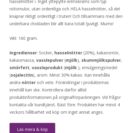
hasselnötter i. Inget yttepytte-krimskrams som typ
nötsmulor, utan ordentliga och HELA hasselnötter, så det
knaprar riktigt ordentligt i truten! Och tillsammans med den
underbara chokladen blir allt bara totalt ljuvligt. Mums!
Vikt: 160 gram.
Ingredienser
: Socker,
hasselnötter
(20%), kakaosmör,
kakaomassa,
vasslepulver
(
mjölk
),
skummjölkspulver
,
smörfett
,
vassleprodukt
(
mjölk
), emulgeringsmedel
(
sojalecitin
), arom. Minst 30% kakao. Kan innehålla
andra
nötter
och vete. Förändringar i produkternas
innehåll kan ske. Kontrollera därför alltid
produktinformationen på originalförpackningen. Vid frågor
kontakta vår kundtjänst. Bäst före: Produkten har minst 4
veckors hållbarhet vid köp om inget annat anges.
Läs mera & köp