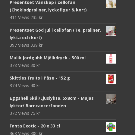
Presentset Vänskap i cellofan
(Chokladpraliner, lyckofigur & kort)
411 Views
235
kr
Presentset God Jul i cellofan (Te, praliner,
lykta och kort)
397 Views
339
kr
Mulik Jordgubb Mjölkdryck - 500 ml
378 Views
30
kr
Skittles Fruits i Påse - 152 g
374 Views
40
kr
Eggshell Skål/Ljuslykta, 5x8cm - Majas
lyktor/ Barncancerfonden
372 Views
75
kr
Fanta Exotic - 20 x 33 cl
368 Views
300
kr