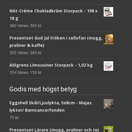
Nöt-Créme Chokladkräm Storpack - 108 x
18 g
360 Views
300
kr
Presentset God Jul Fröken i cellofan (mugg,
praliner & kaffe)
355 Views
369
kr
Ahlgrens Limousiner Storpack - 1,02 kg
354 Views
150
kr
Godis med högst betyg
Eggshell Skål/Ljuslykta, 5x8cm - Majas
lyktor/ Barncancerfonden
75
kr
Presentset Lärare (mugg, praliner och te)