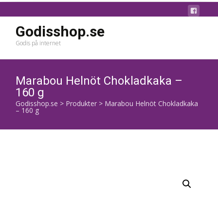
Godisshop.se
Godis på internet
Marabou Helnöt Chokladkaka –
160 g
Godisshop.se
>
Produkter
>
Marabou Helnöt Chokladkaka
– 160 g