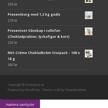
359
kr
Presentkorg med 1,2 kg godis
279
kr
Presentset Vänskap i cellofan
(Chokladpraliner, lyckofigur & kort)
235
kr
Nöt-Créme Chokladkräm Storpack - 108 x
18 g
300
kr
Copyright © Godisshop.se
Powered by WordPress
, Theme
i-craft
by TemplatesNext.
Hantera samtycke