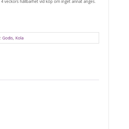
 4 veckors hållbarhet vid köp om inget annat anges.
r:
Godis
,
Kola