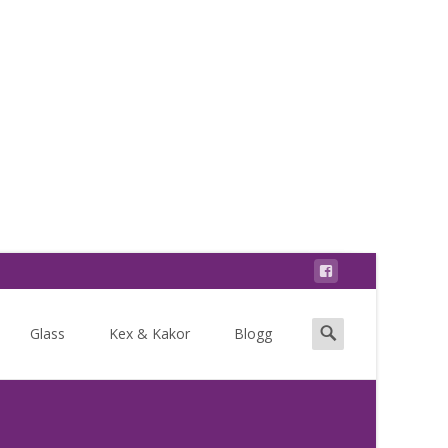
Search
Glass
Kex & Kakor
Blogg
for: