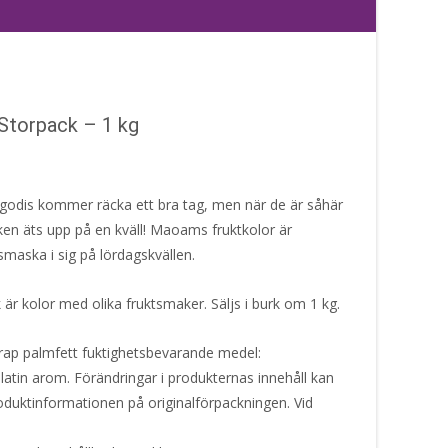
Storpack – 1 kg
g godis kommer räcka ett bra tag, men när de är såhär
rken äts upp på en kväll! Maoams fruktkolor är
smaska i sig på lördagskvällen.
r kolor med olika fruktsmaker. Säljs i burk om 1 kg.
irap palmfett fuktighetsbevarande medel:
gelatin arom. Förändringar i produkternas innehåll kan
produktinformationen på originalförpackningen. Vid