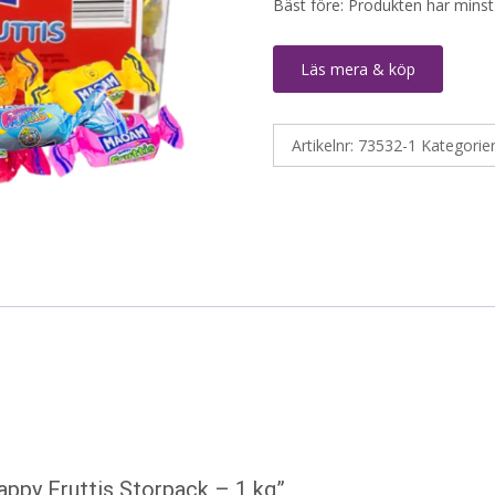
Bäst före: Produkten har minst
Läs mera & köp
Artikelnr:
73532-1
Kategorie
ppy Fruttis Storpack – 1 kg”