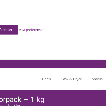
ferenser
Visa preferenser
Skip
to
Godis
Läsk & Dryck
Snacks
content
orpack – 1 kg
rpack – 1 kg