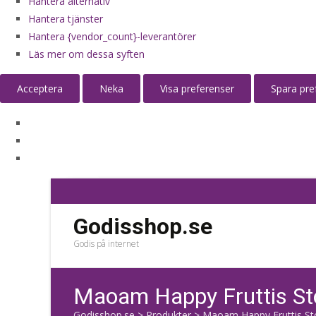
Hantera alternativ
Hantera tjänster
Hantera {vendor_count}-leverantörer
Läs mer om dessa syften
Acceptera
Neka
Visa preferenser
Spara pre
Godisshop.se
Godis på internet
Maoam Happy Fruttis St
Godisshop.se
>
Produkter
>
Maoam Happy Fruttis Sto