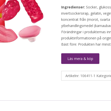
Ingredienser:
Socker, glukossi
invertsockersirap, gelatin, vege
koncentrat från (morot, svarta v
ytbehandlingsmedel (karnaubav
Förändringar i produkternas inne
produktinformationen på origin
Bäst före: Produkten har minst
Läs mera & köp
Artikelnr:
106411-1
Kategori