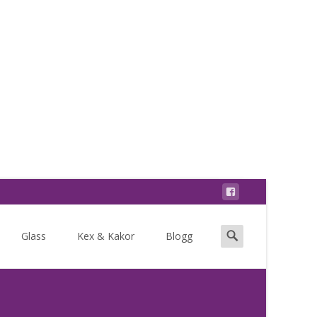
Search
Glass
Kex & Kakor
Blogg
for: