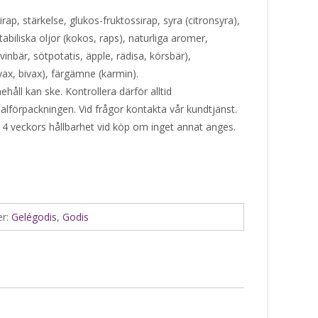
rap, stärkelse, glukos-fruktossirap, syra (citronsyra),
tabiliska oljor (kokos, raps), naturliga aromer,
inbär, sötpotatis, äpple, rädisa, körsbär),
ax, bivax), färgämne (karmin).
håll kan ske. Kontrollera därför alltid
alförpackningen. Vid frågor kontakta vår kundtjänst.
 4 veckors hållbarhet vid köp om inget annat anges.
er:
Gelégodis
,
Godis