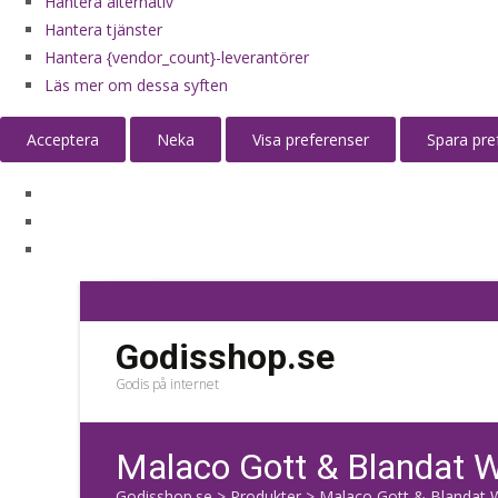
Hantera alternativ
Hantera tjänster
Hantera {vendor_count}-leverantörer
Läs mer om dessa syften
Acceptera
Neka
Visa preferenser
Spara pre
Godisshop.se
Godis på internet
Malaco Gott & Blandat W
Godisshop.se
>
Produkter
>
Malaco Gott & Blandat W