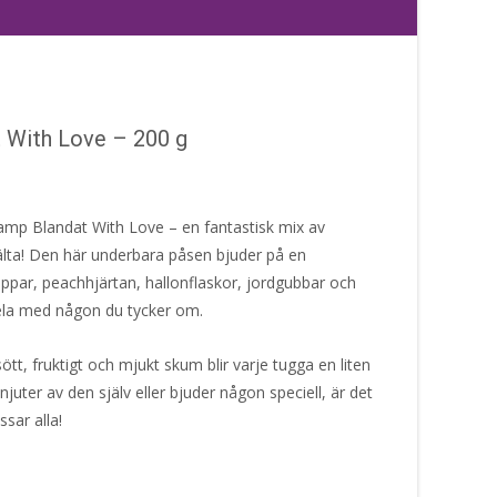
 With Love – 200 g
amp Blandat With Love – en fantastisk mix av
älta! Den här underbara påsen bjuder på en
ppar, peachhjärtan, hallonflaskor, jordgubbar och
ela med någon du tycker om.
tt, fruktigt och mjukt skum blir varje tugga en liten
juter av den själv eller bjuder någon speciell, är det
sar alla!