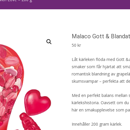
Malaco Gott & Blandat
50
kr
Låt kärleken flöda med Gott &
smaker som får hjärtat att sm
romantisk blandning av grapelä
skumsvampar – perfekta att d
Med en perfekt balans mellan sö
kärlekshistoria. Oavsett om du n
här en smakupplevelse som pas
Innehåller 200 gram kärlek.