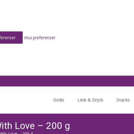
ferenser
Visa preferenser
Skip
to
Godis
Läsk & Dryck
Snacks
content
ith Love – 200 g
ith Love – 200 g