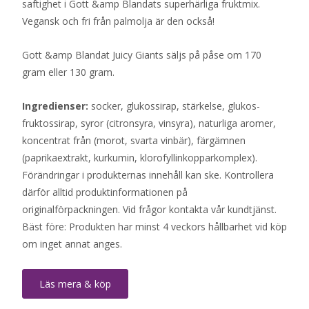
saftighet i Gott &amp Blandats superhärliga fruktmix.
Vegansk och fri från palmolja är den också!
Gott &amp Blandat Juicy Giants säljs på påse om 170
gram eller 130 gram.
Ingredienser:
socker, glukossirap, stärkelse, glukos-
fruktossirap, syror (citronsyra, vinsyra), naturliga aromer,
koncentrat från (morot, svarta vinbär), färgämnen
(paprikaextrakt, kurkumin, klorofyllinkopparkomplex).
Förändringar i produkternas innehåll kan ske. Kontrollera
därför alltid produktinformationen på
originalförpackningen. Vid frågor kontakta vår kundtjänst.
Bäst före: Produkten har minst 4 veckors hållbarhet vid köp
om inget annat anges.
Läs mera & köp