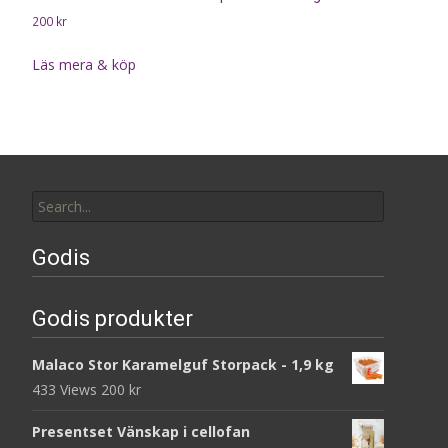
200
kr
Läs mera & köp
Search
for:
Godis
Godis produkter
Malaco Stor Karamelguf Storpack - 1,9 kg
433 Views
200
kr
Presentset Vänskap i cellofan