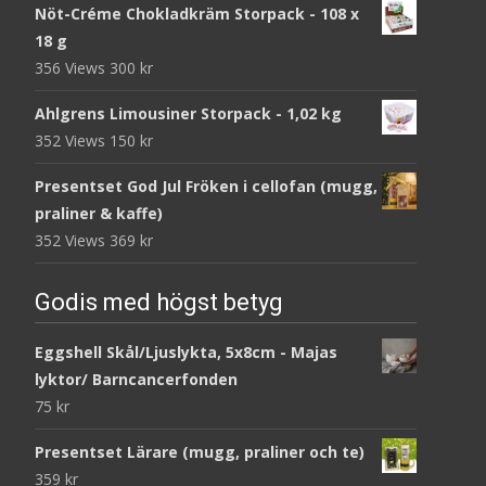
Nöt-Créme Chokladkräm Storpack - 108 x
18 g
356 Views
300
kr
Ahlgrens Limousiner Storpack - 1,02 kg
352 Views
150
kr
Presentset God Jul Fröken i cellofan (mugg,
praliner & kaffe)
352 Views
369
kr
Godis med högst betyg
Eggshell Skål/Ljuslykta, 5x8cm - Majas
lyktor/ Barncancerfonden
75
kr
Presentset Lärare (mugg, praliner och te)
359
kr