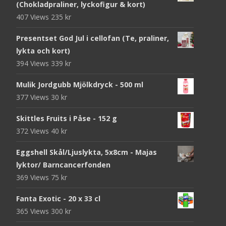
(Chokladpraliner, lyckofigur & kort)
407 Views
235
kr
Presentset God Jul i cellofan (Te, praliner,
lykta och kort)
394 Views
339
kr
Mulik Jordgubb Mjölkdryck - 500 ml
377 Views
30
kr
Skittles Fruits i Påse - 152 g
372 Views
40
kr
Eggshell Skål/Ljuslykta, 5x8cm - Majas
lyktor/ Barncancerfonden
369 Views
75
kr
Fanta Exotic - 20 x 33 cl
365 Views
300
kr