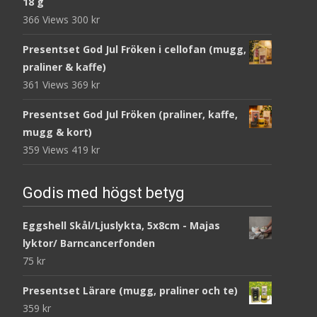
18 g
366 Views
300
kr
Presentset God Jul Fröken i cellofan (mugg,
praliner & kaffe)
361 Views
369
kr
Presentset God Jul Fröken (praliner, kaffe,
mugg & kort)
359 Views
419
kr
Godis med högst betyg
Eggshell Skål/Ljuslykta, 5x8cm - Majas
lyktor/ Barncancerfonden
75
kr
Presentset Lärare (mugg, praliner och te)
359
kr