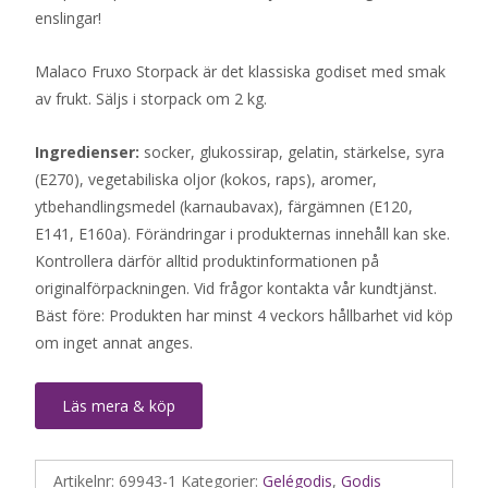
enslingar!
Malaco Fruxo Storpack är det klassiska godiset med smak
av frukt. Säljs i storpack om 2 kg.
Ingredienser:
socker, glukossirap, gelatin, stärkelse, syra
(E270), vegetabiliska oljor (kokos, raps), aromer,
ytbehandlingsmedel (karnaubavax), färgämnen (E120,
E141, E160a). Förändringar i produkternas innehåll kan ske.
Kontrollera därför alltid produktinformationen på
originalförpackningen. Vid frågor kontakta vår kundtjänst.
Bäst före: Produkten har minst 4 veckors hållbarhet vid köp
om inget annat anges.
Läs mera & köp
Artikelnr:
69943-1
Kategorier:
Gelégodis
,
Godis