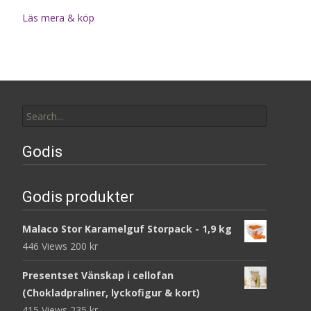
Läs mera & köp
Search
for:
Godis
Godis produkter
Malaco Stor Karamelguf Storpack - 1,9 kg
446 Views
200
kr
Presentset Vänskap i cellofan
(Chokladpraliner, lyckofigur & kort)
415 Views
235
kr