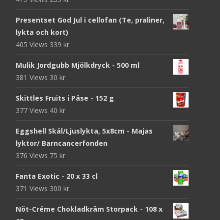
Presentset God Jul i cellofan (Te, praliner,
lykta och kort)
405 Views
339
kr
Mulik Jordgubb Mjölkdryck - 500 ml
381 Views
30
kr
Skittles Fruits i Påse - 152 g
377 Views
40
kr
Eggshell Skål/Ljuslykta, 5x8cm - Majas
lyktor/ Barncancerfonden
376 Views
75
kr
Fanta Exotic - 20 x 33 cl
371 Views
300
kr
Nöt-Créme Chokladkräm Storpack - 108 x