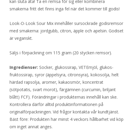
kan sluta äta! Ta en remsa för sig eller kombinera
smakerna fritt det finns inga fel när det kommer till godis!
Look-O-Look Sour Mix innehåller sursockrade godisremsor
med smakerna: jordgubb, citron, äpple och apelsin. Godiset
är veganskt.
Säljs i förpackning om 115 gram (20 stycken remsor).
Ingredienser:
Socker, glukossirap, VETEmjöl, glukos-
fruktossirap, syror (äppelsyra, citronsyra), kokosolja, helt
härdad rapsolja, aromer, kakaosmör, koncentrat
(sötpotatis, svart morot), färgämnen (curcumin, briljant
blått) FCF). Förändringar i produkternas innehåll kan ske.
Kontrollera därför alltid produktinformationen på
originalförpackningen. Vid frågor kontakta vår kundtjänst.
Bäst före: Produkten har minst 4 veckors hållbarhet vid köp
om inget annat anges.