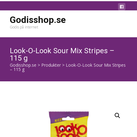
Godisshop.se
Godis på internet
Look-O-Look Sour Mix Stripes –
115 g
Godisshop.se
>
Produkter
>
Look-O-Look Sour Mix Stripes
– 115 g