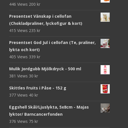
446 Views
200
kr
Presentset Vänskap i cellofan
(Chokladpraliner, lyckofigur & kort)
415 Views
235
kr
Presentset God Jul i cellofan (Te, praliner,
lykta och kort)
405 Views
339
kr
Mulik Jordgubb Mjölkdryck - 500 ml
381 Views
30
kr
Skittles Fruits i Påse - 152 g
377 Views
40
kr
Eggshell Skål/Ljuslykta, 5x8cm - Majas
lyktor/ Barncancerfonden
376 Views
75
kr