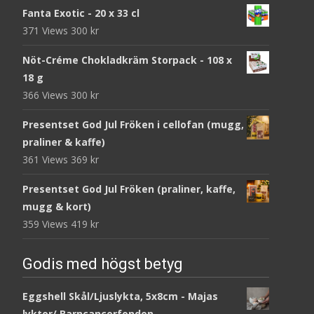
Fanta Exotic - 20 x 33 cl
371 Views
300
kr
Nöt-Créme Chokladkräm Storpack - 108 x
18 g
366 Views
300
kr
Presentset God Jul Fröken i cellofan (mugg,
praliner & kaffe)
361 Views
369
kr
Presentset God Jul Fröken (praliner, kaffe,
mugg & kort)
359 Views
419
kr
Godis med högst betyg
Eggshell Skål/Ljuslykta, 5x8cm - Majas
lyktor/ Barncancerfonden