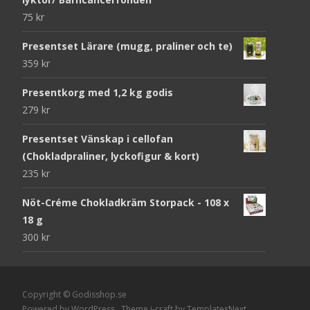
75
kr
Presentset Lärare (mugg, praliner och te)
359
kr
Presentkorg med 1,2 kg godis
279
kr
Presentset Vänskap i cellofan
(Chokladpraliner, lyckofigur & kort)
235
kr
Nöt-Créme Chokladkräm Storpack - 108 x
18 g
300
kr
Copyright © Godisshop.se
Powered by WordPress
, Theme
i-craft
by TemplatesNext.