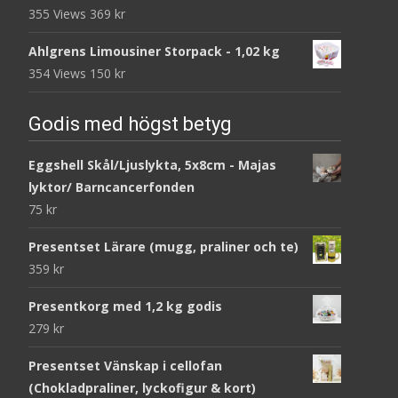
355 Views
369
kr
Ahlgrens Limousiner Storpack - 1,02 kg
354 Views
150
kr
Godis med högst betyg
Eggshell Skål/Ljuslykta, 5x8cm - Majas
lyktor/ Barncancerfonden
75
kr
Presentset Lärare (mugg, praliner och te)
359
kr
Presentkorg med 1,2 kg godis
279
kr
Presentset Vänskap i cellofan
(Chokladpraliner, lyckofigur & kort)