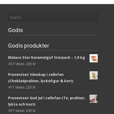
Search
for:
Godis
Godis produkter
Malaco Stor Karamelguf Storpack - 1,9 kg
437 Views
200
kr
Presentset Vänskap i cellofan
(Chokladpraliner, lyckofigur & kort)
411 Views
235
kr
Presentset God Jul i cellofan (Te, praliner,
lykta och kort)
397 Views
339
kr