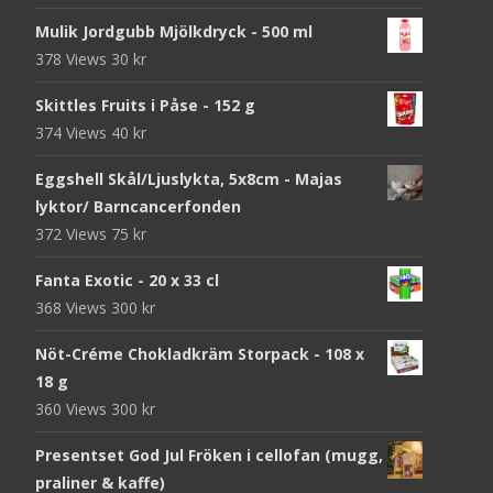
Mulik Jordgubb Mjölkdryck - 500 ml
378 Views
30
kr
Skittles Fruits i Påse - 152 g
374 Views
40
kr
Eggshell Skål/Ljuslykta, 5x8cm - Majas
lyktor/ Barncancerfonden
372 Views
75
kr
Fanta Exotic - 20 x 33 cl
368 Views
300
kr
Nöt-Créme Chokladkräm Storpack - 108 x
18 g
360 Views
300
kr
Presentset God Jul Fröken i cellofan (mugg,
praliner & kaffe)