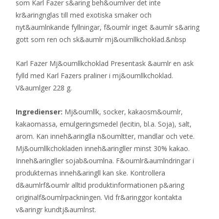
som Karl Fazer s&aring beh&oumlver det inte
kr&aringnglas till med exotiska smaker och
nyt&aumlnkande fyllningar, f&oumlr inget &aumlr s&aring
gott som ren och sk&aumlr mj&oumllkchoklad.&nbsp
Karl Fazer Mj&oumllkchoklad Presentask &aumlr en ask
fylld med Karl Fazers praliner i mj&oumllkchoklad.
V&aumlger 228 g.
Ingredienser:
Mj&oumllk, socker, kakaosm&oumlr,
kakaomassa, emulgeringsmedel (lecitin, bl.a. Soja), salt,
arom. Kan inneh&aringlla n&oumltter, mandlar och vete.
Mj&oumllkchokladen inneh&aringller minst 30% kakao.
Inneh&aringller sojab&oumlna. F&oumlr&aumlndringar i
produkternas inneh&aringll kan ske. Kontrollera
d&aumlrf&oumlr alltid produktinformationen p&aring
originalf&oumlrpackningen. Vid fr&aringgor kontakta
v&aringr kundtj&aumlnst.