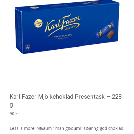
Karl Fazer Mjölkchoklad Presentask – 228
g
90
kr
Less is more! N&aumlr man g&oumlr s&aring god choklad