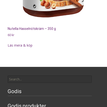
Nutella Hasselnötskräm – 350 g
60
kr
Läs mera & köp
Search
for:
Godis
Godis produkter