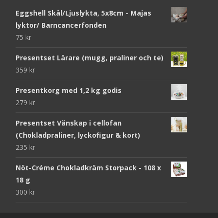
Eggshell Skål/Ljuslykta, 5x8cm - Majas
lyktor/ Barncancerfonden
75
kr
Presentset Lärare (mugg, praliner och te)
359
kr
Presentkorg med 1,2 kg godis
279
kr
Presentset Vänskap i cellofan
(Chokladpraliner, lyckofigur & kort)
235
kr
Nöt-Créme Chokladkräm Storpack - 108 x
18 g
300
kr