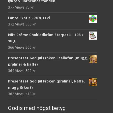
lyktor/ Barncancerfonden
377 Views
75
kr
Fanta Exotic - 20 x 33 cl
372 Views
300
kr
Nöt-Créme Chokladkräm Storpack - 108 x
18 g
366 Views
300
kr
Presentset God Jul Fröken i cellofan (mugg,
praliner & kaffe)
364 Views
369
kr
Presentset God Jul Fröken (praliner, kaffe,
mugg & kort)
362 Views
419
kr
Godis med högst betyg