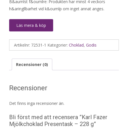
B&aumlst f&oumlre: Produkten har minst 4 veckors
h&aringllbarhet vid k&oumlp om inget annat anges.
Läs mera & köp
Artikelnr:
72531-1
Kategorier:
Choklad
,
Godis
Recensioner (0)
Recensioner
Det finns inga recensioner än.
Bli först med att recensera ”Karl Fazer
Mjölkchoklad Presentask – 228 g”