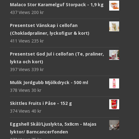
Malaco Stor Karamelguf Storpack - 1,9 kg
437 Views
200
kr
Presentset Vänskap i cellofan
(Chokladpraliner, lyckofigur & kort)
411 Views
235
kr
Presentset God Jul i cellofan (Te, praliner,
lykta och kort)
397 Views
339
kr
Mulik Jordgubb Mjölkdryck - 500 ml
378 Views
30
kr
Skittles Fruits i Påse - 152 g
374 Views
40
kr
Eggshell Skål/Ljuslykta, 5x8cm - Majas
lyktor/ Barncancerfonden