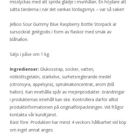
misslyckas med att sprida glädje i munhålan. En höjdare att
sätta tänderna i när det vankas lördagsmys – var så säker!
Jellioo Sour Gummy Blue Raspberry Bottle Storpack är
sursockrat gelégodis i form av flaskor med smak av
blåhallon.
Säljs i påse om 1 kg.
Ingredienser:
Glukossirap, socker, vatten,
nötköttsgelatin, stärkelse, surhetsreglerande medel
(citronsyra, äppelsyra), spirulinakoncentrat, arom (blå
hallon). Kan innehålla spår av mejeriprodukter. örändringar
i produkternas innehåll kan ske. Kontrollera därför alltid
produktinformationen på originalförpackningen. Vid frågor
kontakta vår kundtjänst.
Bäst före: Produkten har minst 4 veckors hållbarhet vid köp
om inget annat anges.