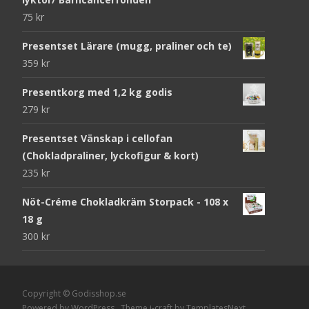
75
kr
Presentset Lärare (mugg, praliner och te)
359
kr
Presentkorg med 1,2 kg godis
279
kr
Presentset Vänskap i cellofan
(Chokladpraliner, lyckofigur & kort)
235
kr
Nöt-Créme Chokladkräm Storpack - 108 x
18 g
300
kr
Copyright © Godisshop.se
Powered by WordPress
, Theme
i-craft
by TemplatesNext.