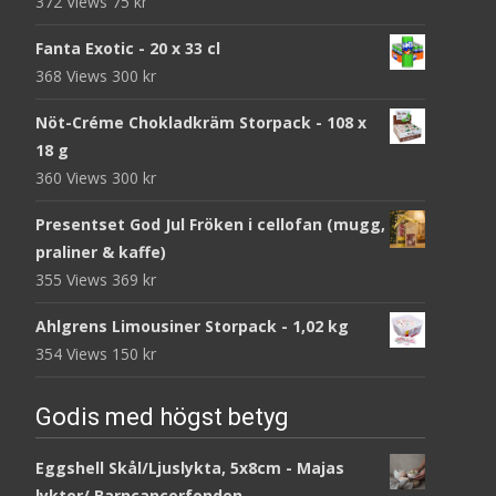
372 Views
75
kr
Fanta Exotic - 20 x 33 cl
368 Views
300
kr
Nöt-Créme Chokladkräm Storpack - 108 x
18 g
360 Views
300
kr
Presentset God Jul Fröken i cellofan (mugg,
praliner & kaffe)
355 Views
369
kr
Ahlgrens Limousiner Storpack - 1,02 kg
354 Views
150
kr
Godis med högst betyg
Eggshell Skål/Ljuslykta, 5x8cm - Majas
lyktor/ Barncancerfonden