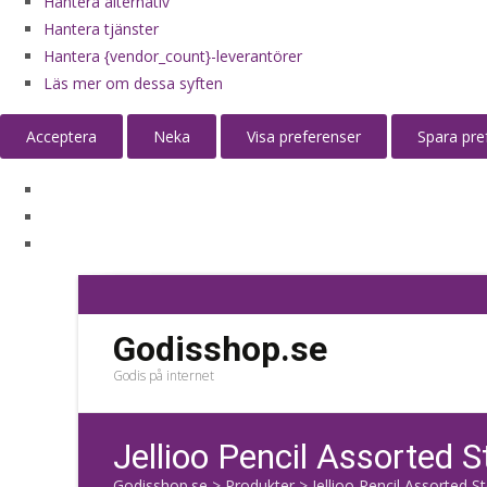
Hantera alternativ
Hantera tjänster
Hantera {vendor_count}-leverantörer
Läs mer om dessa syften
Acceptera
Neka
Visa preferenser
Spara pre
Godisshop.se
Godis på internet
Jellioo Pencil Assorted 
Godisshop.se
>
Produkter
>
Jellioo Pencil Assorted S