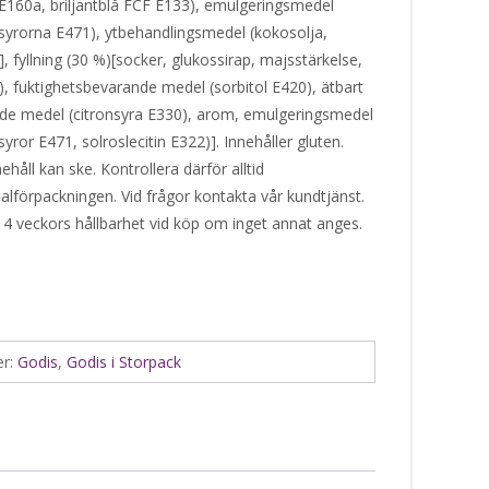
E160a, briljantblå FCF E133), emulgeringsmedel
tsyrorna E471), ytbehandlingsmedel (kokosolja,
 fyllning (30 %)[socker, glukossirap, majsstärkelse,
m), fuktighetsbevarande medel (sorbitol E420), ätbart
nde medel (citronsyra E330), arom, emulgeringsmedel
yror E471, solroslecitin E322)]. Innehåller gluten.
håll kan ske. Kontrollera därför alltid
alförpackningen. Vid frågor kontakta vår kundtjänst.
 4 veckors hållbarhet vid köp om inget annat anges.
er:
Godis
,
Godis i Storpack