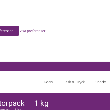
ferenser
Visa preferenser
Skip
to
Godis
Läsk & Dryck
Snacks
content
Storpack – 1 kg
torpack – 1 kg