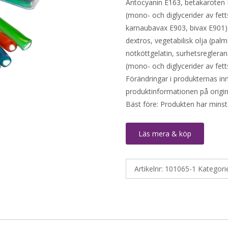
Antocyanin E163, betakaroten 
(mono- och diglycerider av fet
karnaubavax E903, bivax E901)],
dextros, vegetabilisk olja (pal
nötköttgelatin, surhetsreglera
(mono- och diglycerider av fetts
Förändringar i produkternas inne
produktinformationen på origin
Bäst före: Produkten har minst
Läs mera & köp
Artikelnr:
101065-1
Kategori