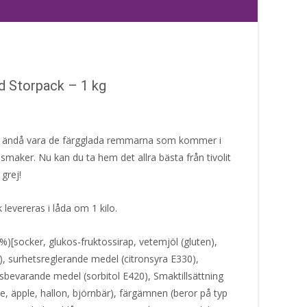
d Storpack – 1 kg
ju ändå vara de färgglada remmarna som kommer i
 smaker. Nu kan du ta hem det allra bästa från tivolit
 grej!
 levereras i låda om 1 kilo.
)[socker, glukos-fruktossirap, vetemjöl (gluten),
m), surhetsreglerande medel (citronsyra E330),
tsbevarande medel (sorbitol E420), Smaktillsättning
e, äpple, hallon, björnbär), färgämnen (beror på typ