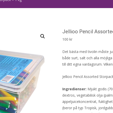
Jellioo Pencil Assorte
100
kr
Det bästa med tivolin måste 
både surt, salt och alla möjliga
till ditt egna vardagsrum. Vilken
Jellioo Pencil Assorted Storpack
Ingredienser:
Mjukt godis (70%
dextros, vegetabilisk olja (pal
äppeljuicekoncentrat, fuktighe
(beror på typ Tropisk, jordgubb