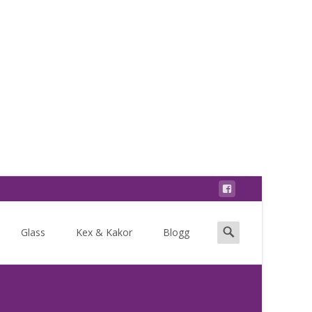
Search
Glass
Kex & Kakor
Blogg
for: