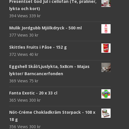
Presentset God Jul i cellofan (Te, praliner,
lykta och kort)
394 Views
339
kr
Mulik Jordgubb Mjölkdryck - 500 ml
377 Views
30
kr
Skittles Fruits i Påse - 152 g
372 Views
40
kr
Eggshell Skål/Ljuslykta, 5x8cm - Majas
lyktor/ Barncancerfonden
369 Views
75
kr
Fanta Exotic - 20 x 33 cl
365 Views
300
kr
Nöt-Créme Chokladkräm Storpack - 108 x
18 g
356 Views
300
kr