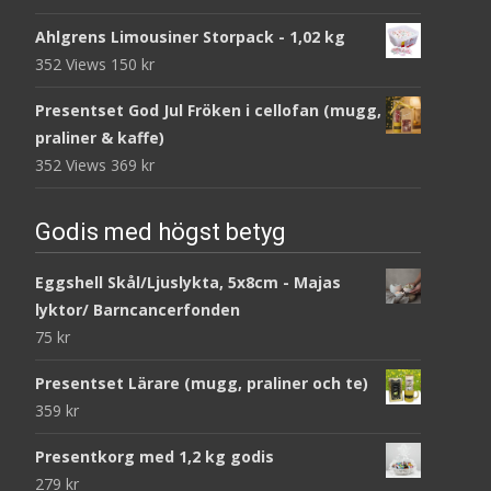
Ahlgrens Limousiner Storpack - 1,02 kg
352 Views
150
kr
Presentset God Jul Fröken i cellofan (mugg,
praliner & kaffe)
352 Views
369
kr
Godis med högst betyg
Eggshell Skål/Ljuslykta, 5x8cm - Majas
lyktor/ Barncancerfonden
75
kr
Presentset Lärare (mugg, praliner och te)
359
kr
Presentkorg med 1,2 kg godis
279
kr