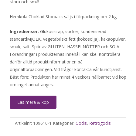
stora och små!
Hemkola Choklad Storpack säljs i förpackning om 2 kg.
Ingredienser:
Glukossirap, socker, kondenserad
standardMJÖLK, vegetabiliskt fett (kokosolja), kakaopulver,
smak, salt. Spår av GLUTEN, HASSELNÖTTER och SOJA.
Förändringar i produkternas innehåll kan ske. Kontrollera
därför alltid produktinformationen på
originalförpackningen. Vid frågor kontakta vår kundtjänst.
Bäst före: Produkten har minst 4 veckors hållbarhet vid köp
om inget annat anges.
Läs mera & köp
Artikelnr:
109610-1
Kategorier:
Godis
,
Retrogodis