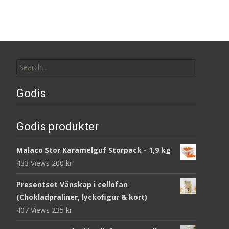
Search
for:
Godis
Godis produkter
Malaco Stor Karamelguf Storpack - 1,9 kg
433 Views
200
kr
Presentset Vänskap i cellofan
(Chokladpraliner, lyckofigur & kort)
407 Views
235
kr