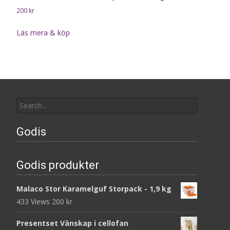
200
kr
Läs mera & köp
Search
for:
Godis
Godis produkter
Malaco Stor Karamelguf Storpack - 1,9 kg
433 Views
200
kr
Presentset Vänskap i cellofan