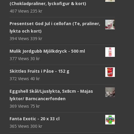
(Chokladpraliner, lyckofigur & kort)
407 Views
235
kr
Presentset God Jul i cellofan (Te, praliner,
lykta och kort)
394 Views
339
kr
Mulik Jordgubb Mjölkdryck - 500 ml
377 Views
30
kr
Skittles Fruits i Påse - 152 g
372 Views
40
kr
Eggshell Skål/Ljuslykta, 5x8cm - Majas
lyktor/ Barncancerfonden
369 Views
75
kr
Fanta Exotic - 20 x 33 cl
365 Views
300
kr