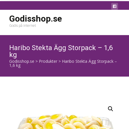
Godisshop.se
Godis på internet
Haribo Stekta Ägg Storpack – 1,6
kg
Godisshop.se
>
Produkter
>
Haribo Stekta Ägg Storpack –
1,6 kg