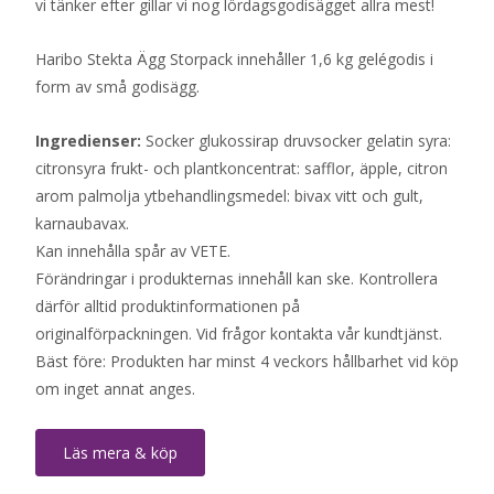
vi tänker efter gillar vi nog lördagsgodisägget allra mest!
Haribo Stekta Ägg Storpack innehåller 1,6 kg gelégodis i
form av små godisägg.
Ingredienser:
Socker glukossirap druvsocker gelatin syra:
citronsyra frukt- och plantkoncentrat: safflor, äpple, citron
arom palmolja ytbehandlingsmedel: bivax vitt och gult,
karnaubavax.
Kan innehålla spår av VETE.
Förändringar i produkternas innehåll kan ske. Kontrollera
därför alltid produktinformationen på
originalförpackningen. Vid frågor kontakta vår kundtjänst.
Bäst före: Produkten har minst 4 veckors hållbarhet vid köp
om inget annat anges.
Läs mera & köp