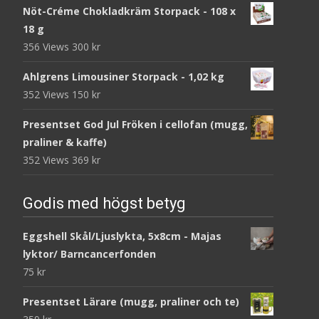
Nöt-Créme Chokladkräm Storpack - 108 x
18 g
356 Views
300
kr
Ahlgrens Limousiner Storpack - 1,02 kg
352 Views
150
kr
Presentset God Jul Fröken i cellofan (mugg,
praliner & kaffe)
352 Views
369
kr
Godis med högst betyg
Eggshell Skål/Ljuslykta, 5x8cm - Majas
lyktor/ Barncancerfonden
75
kr
Presentset Lärare (mugg, praliner och te)