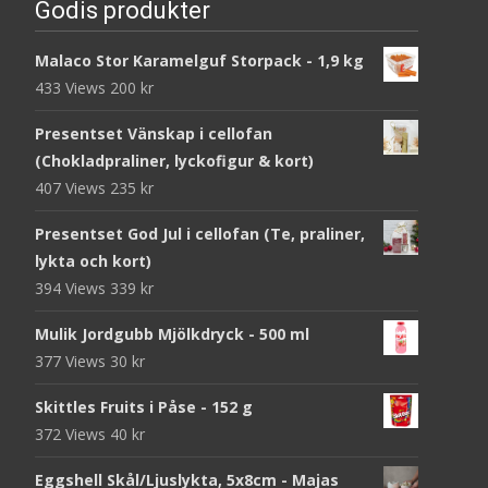
Godis produkter
Malaco Stor Karamelguf Storpack - 1,9 kg
433 Views
200
kr
Presentset Vänskap i cellofan
(Chokladpraliner, lyckofigur & kort)
407 Views
235
kr
Presentset God Jul i cellofan (Te, praliner,
lykta och kort)
394 Views
339
kr
Mulik Jordgubb Mjölkdryck - 500 ml
377 Views
30
kr
Skittles Fruits i Påse - 152 g
372 Views
40
kr
Eggshell Skål/Ljuslykta, 5x8cm - Majas