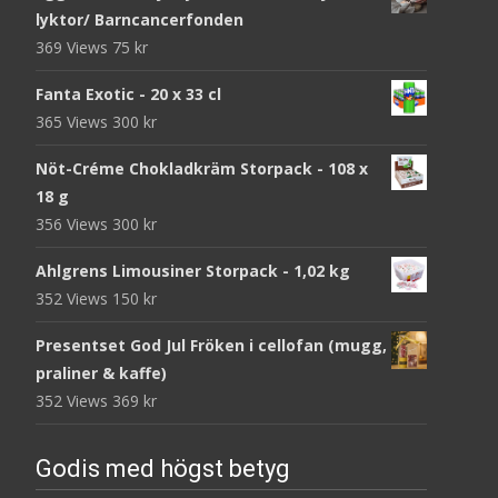
lyktor/ Barncancerfonden
369 Views
75
kr
Fanta Exotic - 20 x 33 cl
365 Views
300
kr
Nöt-Créme Chokladkräm Storpack - 108 x
18 g
356 Views
300
kr
Ahlgrens Limousiner Storpack - 1,02 kg
352 Views
150
kr
Presentset God Jul Fröken i cellofan (mugg,
praliner & kaffe)
352 Views
369
kr
Godis med högst betyg