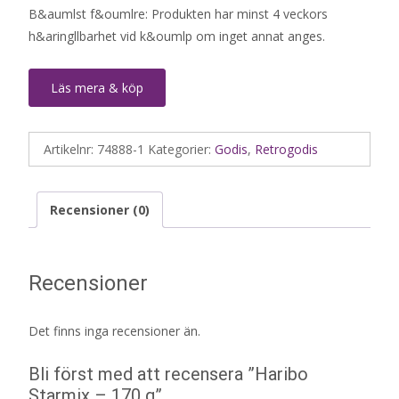
B&aumlst f&oumlre: Produkten har minst 4 veckors
h&aringllbarhet vid k&oumlp om inget annat anges.
Läs mera & köp
Artikelnr:
74888-1
Kategorier:
Godis
,
Retrogodis
Recensioner (0)
Recensioner
Det finns inga recensioner än.
Bli först med att recensera ”Haribo
Starmix – 170 g”