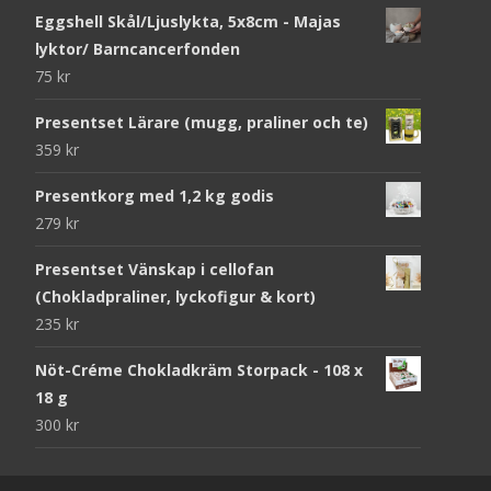
Eggshell Skål/Ljuslykta, 5x8cm - Majas
lyktor/ Barncancerfonden
75
kr
Presentset Lärare (mugg, praliner och te)
359
kr
Presentkorg med 1,2 kg godis
279
kr
Presentset Vänskap i cellofan
(Chokladpraliner, lyckofigur & kort)
235
kr
Nöt-Créme Chokladkräm Storpack - 108 x
18 g
300
kr