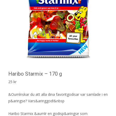
Haribo Starmix – 170 g
25
kr
&Oumlnskar du att alla dina favoritgodisar var samlade i en
p&aringse? Vars&aringgod!&nbsp
Haribo Starmix &aumlr en godisp&aringse som