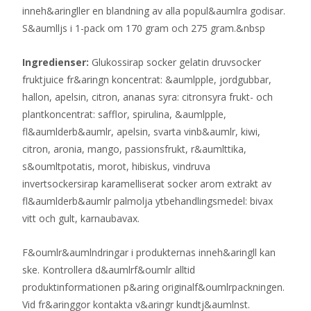
inneh&aringller en blandning av alla popul&aumlra godisar.
S&aumlljs i 1-pack om 170 gram och 275 gram.&nbsp
Ingredienser:
Glukossirap socker gelatin druvsocker
fruktjuice fr&aringn koncentrat: &aumlpple, jordgubbar,
hallon, apelsin, citron, ananas syra: citronsyra frukt- och
plantkoncentrat: safflor, spirulina, &aumlpple,
fl&aumlderb&aumlr, apelsin, svarta vinb&aumlr, kiwi,
citron, aronia, mango, passionsfrukt, r&aumlttika,
s&oumltpotatis, morot, hibiskus, vindruva
invertsockersirap karamelliserat socker arom extrakt av
fl&aumlderb&aumlr palmolja ytbehandlingsmedel: bivax
vitt och gult, karnaubavax.
F&oumlr&aumlndringar i produkternas inneh&aringll kan
ske. Kontrollera d&aumlrf&oumlr alltid
produktinformationen p&aring originalf&oumlrpackningen.
Vid fr&aringgor kontakta v&aringr kundtj&aumlnst.