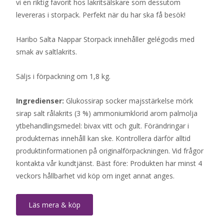
vi en riktig favorit hos lakritsälskare som dessutom
levereras i storpack. Perfekt när du har ska få besök!
Haribo Salta Nappar Storpack innehåller gelégodis med
smak av saltlakrits.
Säljs i förpackning om 1,8 kg.
Ingredienser:
Glukossirap socker majsstärkelse mörk
sirap salt rålakrits (3 %) ammoniumklorid arom palmolja
ytbehandlingsmedel: bivax vitt och gult. Förändringar i
produkternas innehåll kan ske. Kontrollera därför alltid
produktinformationen på originalförpackningen. Vid frågor
kontakta vår kundtjänst. Bäst före: Produkten har minst 4
veckors hållbarhet vid köp om inget annat anges.
Läs mera & köp