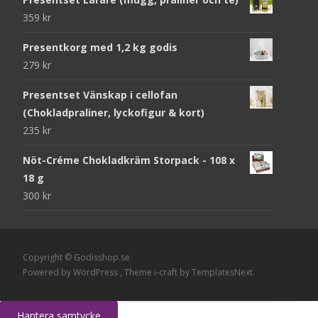
359
kr
Presentkorg med 1,2 kg godis
279
kr
Presentset Vänskap i cellofan
(Chokladpraliner, lyckofigur & kort)
235
kr
Nöt-Créme Chokladkräm Storpack - 108 x
18 g
300
kr
Copyright © Godisshop.se
Powered by WordPress
, Theme
i-craft
by TemplatesNext.
Hantera samtycke