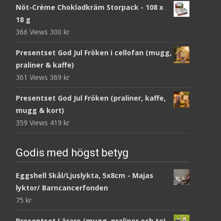
Nöt-Créme Chokladkräm Storpack - 108 x
18 g
366 Views
300
kr
Presentset God Jul Fröken i cellofan (mugg,
praliner & kaffe)
361 Views
369
kr
Presentset God Jul Fröken (praliner, kaffe,
mugg & kort)
359 Views
419
kr
Godis med högst betyg
Eggshell Skål/Ljuslykta, 5x8cm - Majas
lyktor/ Barncancerfonden
75
kr
Presentset Lärare (mugg, praliner och te)