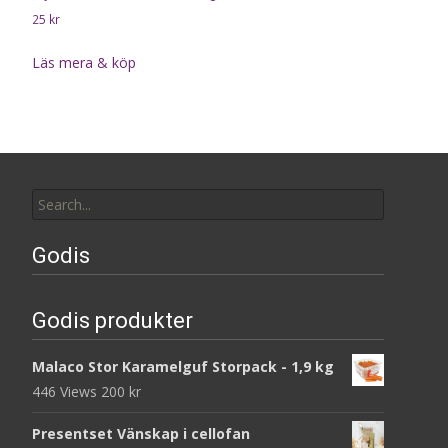
25
kr
Läs mera & köp
Search
for:
Godis
Godis produkter
Malaco Stor Karamelguf Storpack - 1,9 kg
446 Views
200
kr
Presentset Vänskap i cellofan