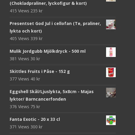
(Chokladpraliner, lyckofigur & kort)
415 Views
235
kr
Presentset God Jul i cellofan (Te, praliner,
lykta och kort)
405 Views
339
kr
Mulik Jordgubb Mjölkdryck - 500 ml
381 Views
30
kr
Skittles Fruits i Påse - 152 g
377 Views
40
kr
Eggshell Skål/Ljuslykta, 5x8cm - Majas
lyktor/ Barncancerfonden
376 Views
75
kr
Fanta Exotic - 20 x 33 cl
371 Views
300
kr