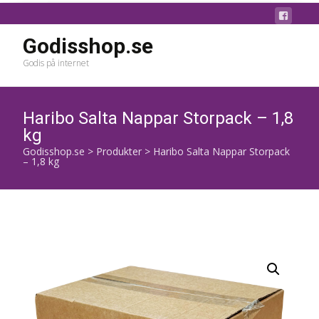
Godisshop.se
Godis på internet
Haribo Salta Nappar Storpack – 1,8
kg
Godisshop.se
>
Produkter
>
Haribo Salta Nappar Storpack
– 1,8 kg