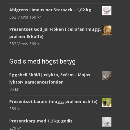
Ahlgrens Limousiner Storpack - 1,02 kg
352 Views
150
kr
Presentset God Jul Fröken i cellofan (mugg,
praliner & kaffe)
352 Views
369
kr
Godis med högst betyg
Eggshell Skål/Ljuslykta, 5x8cm - Majas
lyktor/ Barncancerfonden
75
kr
Presentset Lärare (mugg, praliner och te)
359
kr
Presentkorg med 1,2 kg godis
279
kr