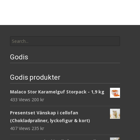
Search
for:
Godis
Godis produkter
Malaco Stor Karamelguf Storpack - 1,9 kg
433 Views
200
kr
Presentset Vänskap i cellofan
(Chokladpraliner, lyckofigur & kort)
407 Views
235
kr