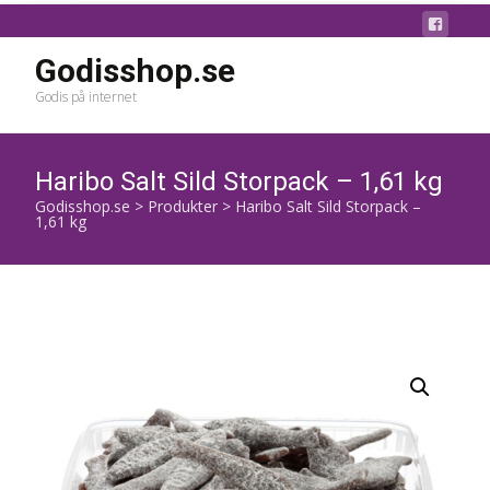
Godisshop.se
Godis på internet
Haribo Salt Sild Storpack – 1,61 kg
Godisshop.se
>
Produkter
>
Haribo Salt Sild Storpack –
1,61 kg