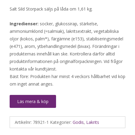
Salt Sild Storpack säljs på låda om 1,61 kg.
Ingredienser:
socker, glukossirap, stärkelse,
ammoniumklorid (=salmiak), lakritsextrakt, vegetabiliska
oljor (kokos, palm*), färgämne (e153), stabiliseringsmedel
(e471), arom, ytbehandlingsmedel (bivax). Förändringar i
produkternas innehåll kan ske. Kontrollera därför alltid
produktinformationen på originalförpackningen. Vid frågor
kontakta vår kundtjänst.
Bäst före: Produkten har minst 4 veckors hållbarhet vid köp
om inget annat anges.
Läs mera & köp
Artikelnr:
78921-1
Kategorier:
Godis
,
Lakrits