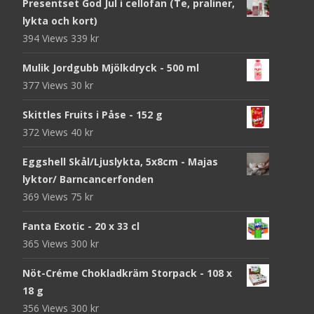
Presentset God Jul i cellofan (Te, praliner,
lykta och kort)
394 Views
339
kr
Mulik Jordgubb Mjölkdryck - 500 ml
377 Views
30
kr
Skittles Fruits i Påse - 152 g
372 Views
40
kr
Eggshell Skål/Ljuslykta, 5x8cm - Majas
lyktor/ Barncancerfonden
369 Views
75
kr
Fanta Exotic - 20 x 33 cl
365 Views
300
kr
Nöt-Créme Chokladkräm Storpack - 108 x
18 g
356 Views
300
kr