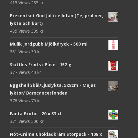
415 Views
235
kr
Presentset God Jul i cellofan (Te, praliner,
lykta och kort)
405 Views
339
kr
Mulik Jordgubb Mjölkdryck - 500 ml
381 Views
30
kr
Skittles Fruits i Påse - 152 g
377 Views
40
kr
Eggshell Skål/Ljuslykta, 5x8cm - Majas
lyktor/ Barncancerfonden
376 Views
75
kr
Fanta Exotic - 20 x 33 cl
371 Views
300
kr
Nöt-Créme Chokladkräm Storpack - 108 x