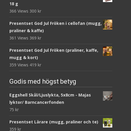
18 g
366 Views
300
kr
Presentset God Jul Fröken i cellofan (mugg,
praliner & kaffe)
361 Views
369
kr
Presentset God Jul Fröken (praliner, kaffe,
mugg & kort)
359 Views
419
kr
Godis med högst betyg
Eggshell Skål/Ljuslykta, 5x8cm - Majas
lyktor/ Barncancerfonden
75
kr
Presentset Lärare (mugg, praliner och te)
359
kr