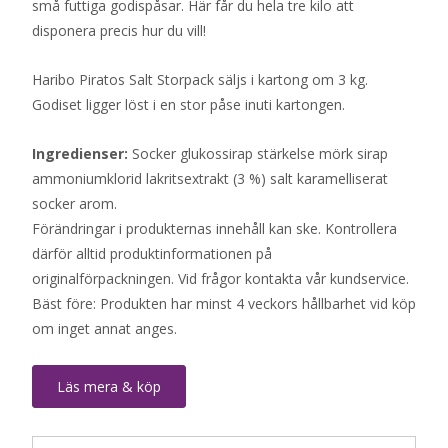
små futtiga godispåsar. Här får du hela tre kilo att
disponera precis hur du vill!
Haribo Piratos Salt Storpack säljs i kartong om 3 kg.
Godiset ligger löst i en stor påse inuti kartongen.
Ingredienser:
Socker glukossirap stärkelse mörk sirap
ammoniumklorid lakritsextrakt (3 %) salt karamelliserat
socker arom.
Förändringar i produkternas innehåll kan ske. Kontrollera
därför alltid produktinformationen på
originalförpackningen. Vid frågor kontakta vår kundservice.
Bäst före: Produkten har minst 4 veckors hållbarhet vid köp
om inget annat anges.
Läs mera & köp