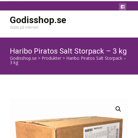
Godisshop.se
Godis på internet
Haribo Piratos Salt Storpack – 3 kg
Godisshop.se
>
Produkter
>
Haribo Piratos Salt Storpack –
3 kg