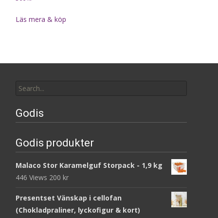
Läs mera & köp
Search
for:
Godis
Godis produkter
Malaco Stor Karamelguf Storpack - 1,9 kg
446 Views
200
kr
Presentset Vänskap i cellofan
(Chokladpraliner, lyckofigur & kort)