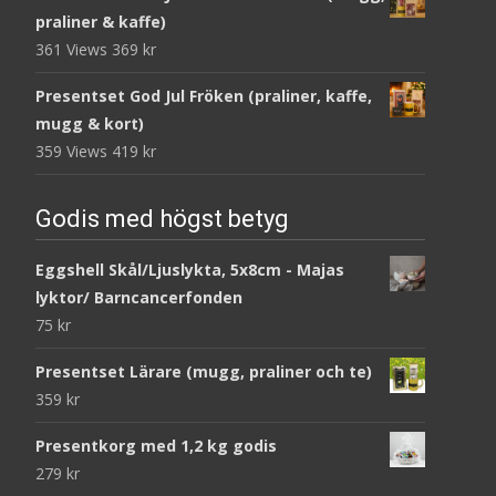
praliner & kaffe)
361 Views
369
kr
Presentset God Jul Fröken (praliner, kaffe,
mugg & kort)
359 Views
419
kr
Godis med högst betyg
Eggshell Skål/Ljuslykta, 5x8cm - Majas
lyktor/ Barncancerfonden
75
kr
Presentset Lärare (mugg, praliner och te)
359
kr
Presentkorg med 1,2 kg godis
279
kr