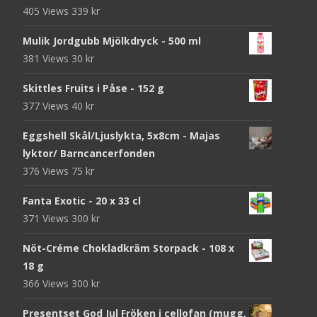
405 Views
339
kr
Mulik Jordgubb Mjölkdryck - 500 ml
381 Views
30
kr
Skittles Fruits i Påse - 152 g
377 Views
40
kr
Eggshell Skål/Ljuslykta, 5x8cm - Majas
lyktor/ Barncancerfonden
376 Views
75
kr
Fanta Exotic - 20 x 33 cl
371 Views
300
kr
Nöt-Créme Chokladkräm Storpack - 108 x
18 g
366 Views
300
kr
Presentset God Jul Fröken i cellofan (mugg,