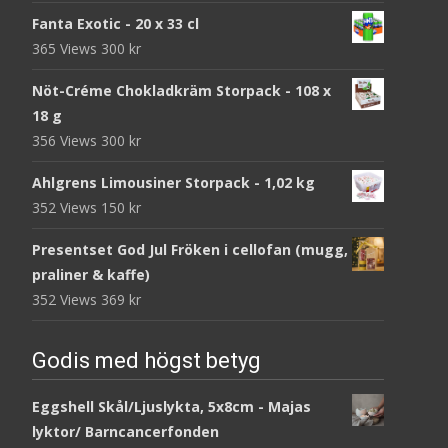
Fanta Exotic - 20 x 33 cl
365 Views
300
kr
Nöt-Créme Chokladkräm Storpack - 108 x
18 g
356 Views
300
kr
Ahlgrens Limousiner Storpack - 1,02 kg
352 Views
150
kr
Presentset God Jul Fröken i cellofan (mugg,
praliner & kaffe)
352 Views
369
kr
Godis med högst betyg
Eggshell Skål/Ljuslykta, 5x8cm - Majas
lyktor/ Barncancerfonden