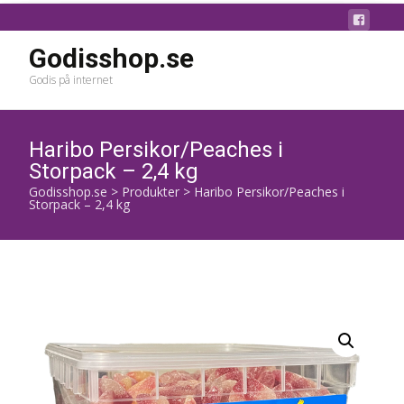
Godisshop.se
Godis på internet
Haribo Persikor/Peaches i
Storpack – 2,4 kg
Godisshop.se
>
Produkter
>
Haribo Persikor/Peaches i
Storpack – 2,4 kg