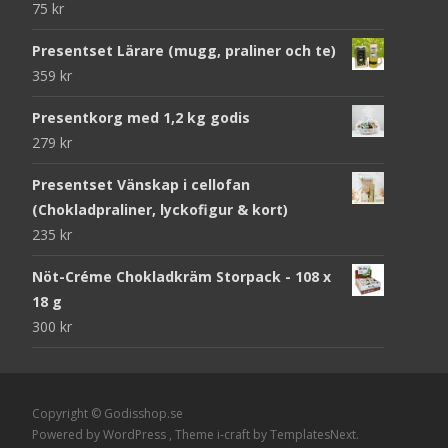
75
kr
Presentset Lärare (mugg, praliner och te)
359
kr
Presentkorg med 1,2 kg godis
279
kr
Presentset Vänskap i cellofan
(Chokladpraliner, lyckofigur & kort)
235
kr
Nöt-Créme Chokladkräm Storpack - 108 x
18 g
300
kr
Copyright © Godisshop.se
Powered by WordPress
, Theme
i-craft
by TemplatesNext.