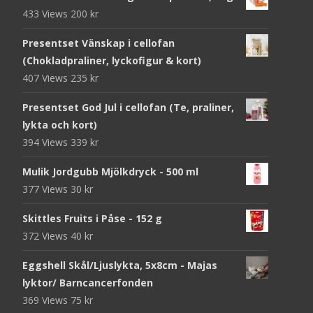
433 Views
200
kr
Presentset Vänskap i cellofan
(Chokladpraliner, lyckofigur & kort)
407 Views
235
kr
Presentset God Jul i cellofan (Te, praliner,
lykta och kort)
394 Views
339
kr
Mulik Jordgubb Mjölkdryck - 500 ml
377 Views
30
kr
Skittles Fruits i Påse - 152 g
372 Views
40
kr
Eggshell Skål/Ljuslykta, 5x8cm - Majas
lyktor/ Barncancerfonden
369 Views
75
kr