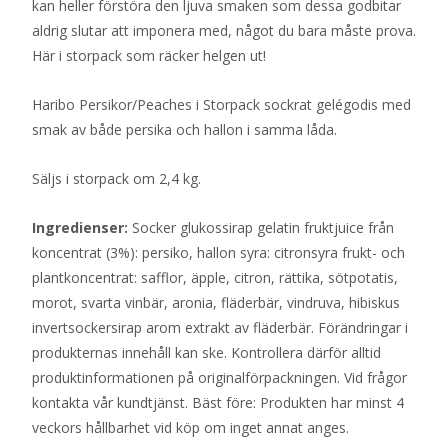
kan heller förstöra den ljuva smaken som dessa godbitar
aldrig slutar att imponera med, något du bara måste prova.
Här i storpack som räcker helgen ut!
Haribo Persikor/Peaches i Storpack sockrat gelégodis med
smak av både persika och hallon i samma låda.
Säljs i storpack om 2,4 kg.
Ingredienser:
Socker glukossirap gelatin fruktjuice från
koncentrat (3%): persiko, hallon syra: citronsyra frukt- och
plantkoncentrat: safflor, äpple, citron, rättika, sötpotatis,
morot, svarta vinbär, aronia, fläderbär, vindruva, hibiskus
invertsockersirap arom extrakt av fläderbär. Förändringar i
produkternas innehåll kan ske. Kontrollera därför alltid
produktinformationen på originalförpackningen. Vid frågor
kontakta vår kundtjänst. Bäst före: Produkten har minst 4
veckors hållbarhet vid köp om inget annat anges.