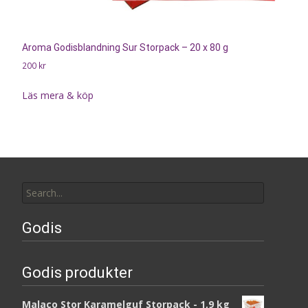
Aroma Godisblandning Sur Storpack – 20 x 80 g
200
kr
Läs mera & köp
Search
for:
Godis
Godis produkter
Malaco Stor Karamelguf Storpack - 1,9 kg