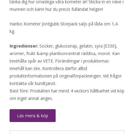
tänka dig hur smaskiga våra kometer är! Skicka in en näve i
munnen och känn hur du precis fulländat helgen!
Haribo Kometer Jordgubb Storpack säljs på låda om 1,4
kg.
Ingredienser:
Socker, glukossirap, gelatin, syra [E330],
aromer, frukt &amp plantkoncentrat räddisa, morot. Kan
innehålla spår av VETE. Förändringar i produkternas
innehåll kan ske. Kontrollera därför alltid
produktinformationen på originalförpackningen. Vid frågor
kontakta vår kundtjänst.
Bäst före: Produkten har minst 4 veckors hållbarhet vid köp
om inget annat anges.
Läs mera & köp