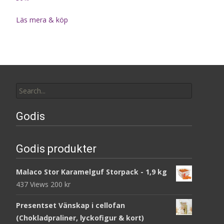
Läs mera & köp
Search
for:
Godis
Godis produkter
Malaco Stor Karamelguf Storpack - 1,9 kg
437 Views
200
kr
Presentset Vänskap i cellofan
(Chokladpraliner, lyckofigur & kort)