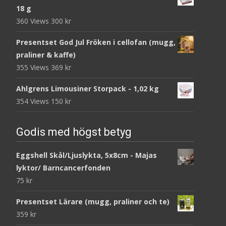
18 g
360 Views
300
kr
Presentset God Jul Fröken i cellofan (mugg,
praliner & kaffe)
355 Views
369
kr
Ahlgrens Limousiner Storpack - 1,02 kg
354 Views
150
kr
Godis med högst betyg
Eggshell Skål/Ljuslykta, 5x8cm - Majas
lyktor/ Barncancerfonden
75
kr
Presentset Lärare (mugg, praliner och te)
359
kr