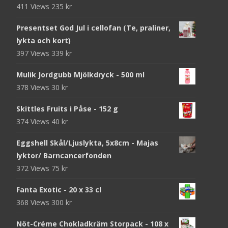
411 Views
235
kr
Presentset God Jul i cellofan (Te, praliner,
lykta och kort)
397 Views
339
kr
Mulik Jordgubb Mjölkdryck - 500 ml
378 Views
30
kr
Skittles Fruits i Påse - 152 g
374 Views
40
kr
Eggshell Skål/Ljuslykta, 5x8cm - Majas
lyktor/ Barncancerfonden
372 Views
75
kr
Fanta Exotic - 20 x 33 cl
368 Views
300
kr
Nöt-Créme Chokladkräm Storpack - 108 x