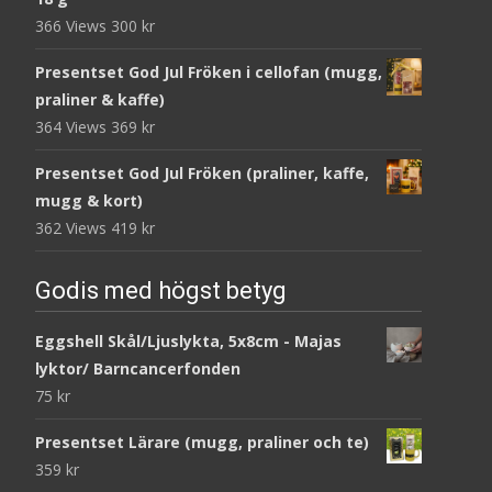
366 Views
300
kr
Presentset God Jul Fröken i cellofan (mugg,
praliner & kaffe)
364 Views
369
kr
Presentset God Jul Fröken (praliner, kaffe,
mugg & kort)
362 Views
419
kr
Godis med högst betyg
Eggshell Skål/Ljuslykta, 5x8cm - Majas
lyktor/ Barncancerfonden
75
kr
Presentset Lärare (mugg, praliner och te)
359
kr