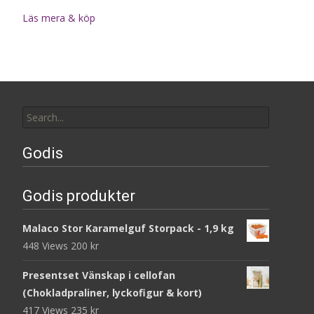
Läs mera & köp
Search
for:
Godis
Godis produkter
Malaco Stor Karamelguf Storpack - 1,9 kg
448 Views
200
kr
Presentset Vänskap i cellofan
(Chokladpraliner, lyckofigur & kort)
417 Views
235
kr