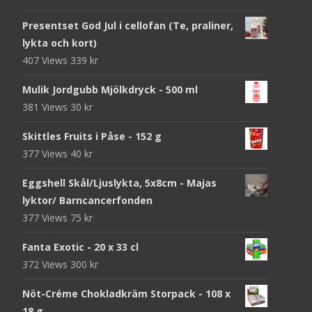
Presentset God Jul i cellofan (Te, praliner,
lykta och kort)
407 Views
339
kr
Mulik Jordgubb Mjölkdryck - 500 ml
381 Views
30
kr
Skittles Fruits i Påse - 152 g
377 Views
40
kr
Eggshell Skål/Ljuslykta, 5x8cm - Majas
lyktor/ Barncancerfonden
377 Views
75
kr
Fanta Exotic - 20 x 33 cl
372 Views
300
kr
Nöt-Créme Chokladkräm Storpack - 108 x
18 g