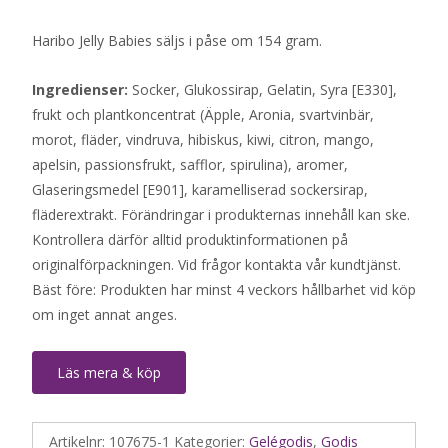
Haribo Jelly Babies säljs i påse om 154 gram.
Ingredienser:
Socker, Glukossirap, Gelatin, Syra [E330],
frukt och plantkoncentrat (Äpple, Aronia, svartvinbär,
morot, fläder, vindruva, hibiskus, kiwi, citron, mango,
apelsin, passionsfrukt, safflor, spirulina), aromer,
Glaseringsmedel [E901], karamelliserad sockersirap,
fläderextrakt. Förändringar i produkternas innehåll kan ske.
Kontrollera därför alltid produktinformationen på
originalförpackningen. Vid frågor kontakta vår kundtjänst.
Bäst före: Produkten har minst 4 veckors hållbarhet vid köp
om inget annat anges.
Läs mera & köp
Artikelnr:
107675-1
Kategorier:
Gelégodis
,
Godis