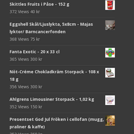
Skittles Fruits i Påse - 152 g
372 Views
40
kr
Eggshell Skål/Ljuslykta, 5x8cm - Majas
lyktor/ Barncancerfonden
368 Views
75
kr
Fanta Exotic - 20 x 33 cl
365 Views
300
kr
Nöt-Créme Chokladkräm Storpack - 108 x
18 g
356 Views
300
kr
Ahlgrens Limousiner Storpack - 1,02 kg
352 Views
150
kr
Presentset God Jul Fröken i cellofan (mugg,
praliner & kaffe)