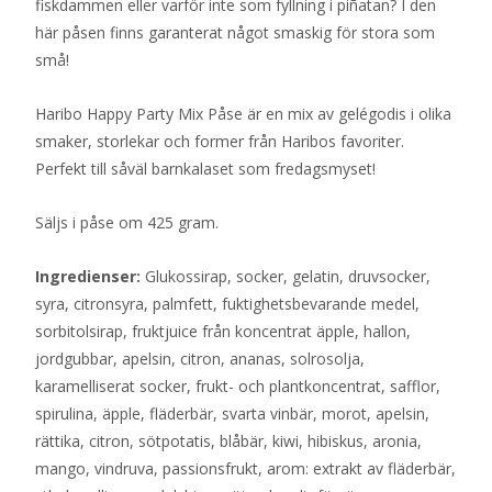
fiskdammen eller varför inte som fyllning i piñatan? I den
här påsen finns garanterat något smaskig för stora som
små!
Haribo Happy Party Mix Påse är en mix av gelégodis i olika
smaker, storlekar och former från Haribos favoriter.
Perfekt till såväl barnkalaset som fredagsmyset!
Säljs i påse om 425 gram.
Ingredienser:
Glukossirap, socker, gelatin, druvsocker,
syra, citronsyra, palmfett, fuktighetsbevarande medel,
sorbitolsirap, fruktjuice från koncentrat äpple, hallon,
jordgubbar, apelsin, citron, ananas, solrosolja,
karamelliserat socker, frukt- och plantkoncentrat, safflor,
spirulina, äpple, fläderbär, svarta vinbär, morot, apelsin,
rättika, citron, sötpotatis, blåbär, kiwi, hibiskus, aronia,
mango, vindruva, passionsfrukt, arom: extrakt av fläderbär,