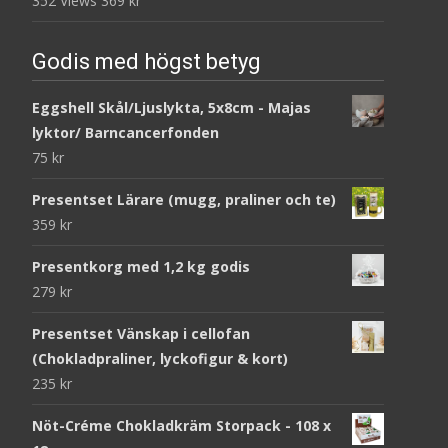
352 Views
369
kr
Godis med högst betyg
Eggshell Skål/Ljuslykta, 5x8cm - Majas
lyktor/ Barncancerfonden
75
kr
Presentset Lärare (mugg, praliner och te)
359
kr
Presentkorg med 1,2 kg godis
279
kr
Presentset Vänskap i cellofan
(Chokladpraliner, lyckofigur & kort)
235
kr
Nöt-Créme Chokladkräm Storpack - 108 x