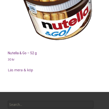
Nutella & Go – 52 g
30
kr
Läs mera & köp
Search
for: