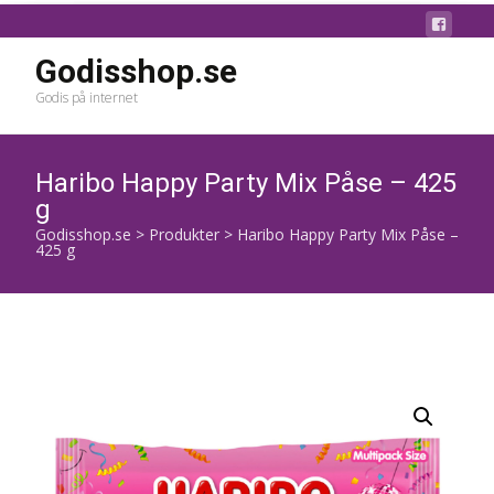
Godisshop.se
Godis på internet
Haribo Happy Party Mix Påse – 425
g
Godisshop.se
>
Produkter
>
Haribo Happy Party Mix Påse –
425 g