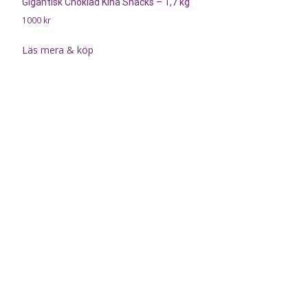
Gigantisk Choklad Kina Snacks – 1,7 kg
1000
kr
Läs mera & köp