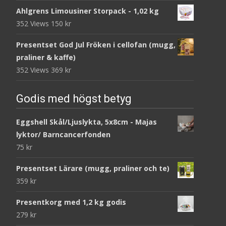
Ahlgrens Limousiner Storpack - 1,02 kg
352 Views
150
kr
Presentset God Jul Fröken i cellofan (mugg,
praliner & kaffe)
352 Views
369
kr
Godis med högst betyg
Eggshell Skål/Ljuslykta, 5x8cm - Majas
lyktor/ Barncancerfonden
75
kr
Presentset Lärare (mugg, praliner och te)
359
kr
Presentkorg med 1,2 kg godis
279
kr