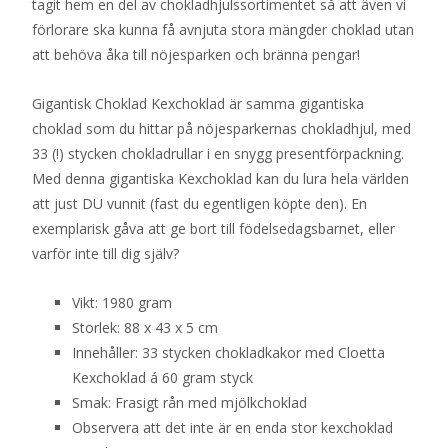
tagit hem en del av chokladhjulssortimentet så att även vi
förlorare ska kunna få avnjuta stora mängder choklad utan
att behöva åka till nöjesparken och bränna pengar!
Gigantisk Choklad Kexchoklad är samma gigantiska
choklad som du hittar på nöjesparkernas chokladhjul, med
33 (!) stycken chokladrullar i en snygg presentförpackning.
Med denna gigantiska Kexchoklad kan du lura hela världen
att just DU vunnit (fast du egentligen köpte den). En
exemplarisk gåva att ge bort till födelsedagsbarnet, eller
varför inte till dig själv?
Vikt: 1980 gram
Storlek: 88 x 43 x 5 cm
Innehåller: 33 stycken chokladkakor med Cloetta
Kexchoklad á 60 gram styck
Smak: Frasigt rån med mjölkchoklad
Observera att det inte är en enda stor kexchoklad