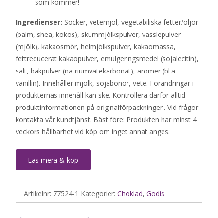
som kommer!
Ingredienser:
Socker, vetemjöl, vegetabiliska fetter/oljor
(palm, shea, kokos), skummjölkspulver, vasslepulver
(mjölk), kakaosmör, helmjölkspulver, kakaomassa,
fettreducerat kakaopulver, emulgeringsmedel (sojalecitin),
salt, bakpulver (natriumvätekarbonat), aromer (bl.a.
vanillin). Innehåller mjölk, sojabönor, vete. Förändringar i
produkternas innehåll kan ske. Kontrollera därför alltid
produktinformationen på originalförpackningen. Vid frågor
kontakta vår kundtjänst. Bäst före: Produkten har minst 4
veckors hållbarhet vid köp om inget annat anges.
Läs mera & köp
Artikelnr:
77524-1
Kategorier:
Choklad
,
Godis