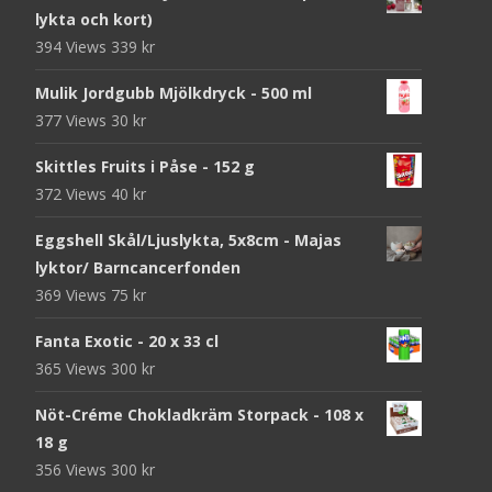
lykta och kort)
394 Views
339
kr
Mulik Jordgubb Mjölkdryck - 500 ml
377 Views
30
kr
Skittles Fruits i Påse - 152 g
372 Views
40
kr
Eggshell Skål/Ljuslykta, 5x8cm - Majas
lyktor/ Barncancerfonden
369 Views
75
kr
Fanta Exotic - 20 x 33 cl
365 Views
300
kr
Nöt-Créme Chokladkräm Storpack - 108 x
18 g
356 Views
300
kr