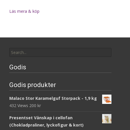
Läs mera & köp
Search
for:
Godis
Godis produkter
Malaco Stor Karamelguf Storpack - 1,9 kg
432 Views
200
kr
Presentset Vänskap i cellofan
(Chokladpraliner, lyckofigur & kort)