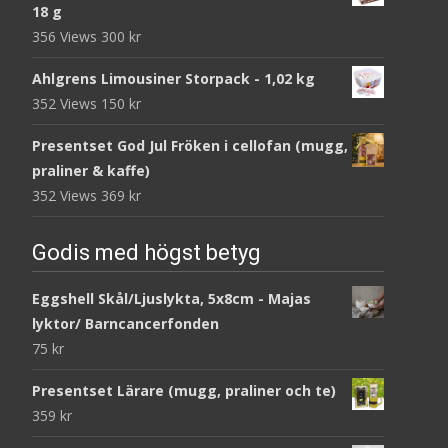
18 g
356 Views
300
kr
Ahlgrens Limousiner Storpack - 1,02 kg
352 Views
150
kr
Presentset God Jul Fröken i cellofan (mugg,
praliner & kaffe)
352 Views
369
kr
Godis med högst betyg
Eggshell Skål/Ljuslykta, 5x8cm - Majas
lyktor/ Barncancerfonden
75
kr
Presentset Lärare (mugg, praliner och te)
359
kr