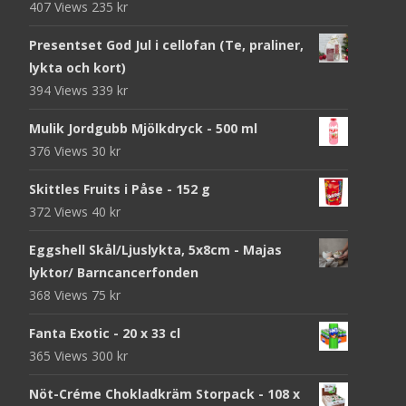
407 Views
235
kr
Presentset God Jul i cellofan (Te, praliner,
lykta och kort)
394 Views
339
kr
Mulik Jordgubb Mjölkdryck - 500 ml
376 Views
30
kr
Skittles Fruits i Påse - 152 g
372 Views
40
kr
Eggshell Skål/Ljuslykta, 5x8cm - Majas
lyktor/ Barncancerfonden
368 Views
75
kr
Fanta Exotic - 20 x 33 cl
365 Views
300
kr
Nöt-Créme Chokladkräm Storpack - 108 x