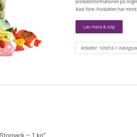
produktinformationen på origin
Bäst före: Produkten har minst
Läs mera & köp
Artikelnr:
109653-1
Kategori
 Storpack – 1 kg”