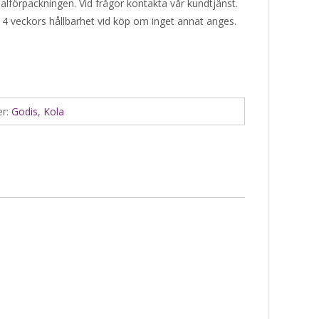
alförpackningen. Vid frågor kontakta vår kundtjänst.
 4 veckors hållbarhet vid köp om inget annat anges.
er:
Godis
,
Kola