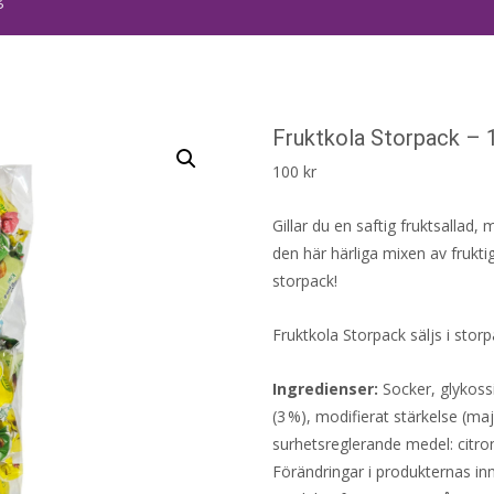
Fruktkola Storpack – 
100
kr
Gillar du en saftig fruktsallad, 
den här härliga mixen av frukt
storpack!
Fruktkola Storpack säljs i stor
Ingredienser:
Socker, glykossi
(3 %), modifierat stärkelse (ma
surhetsreglerande medel: citron
Förändringar i produkternas inne