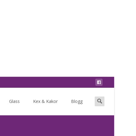
Search
Glass
Kex & Kakor
Blogg
for: