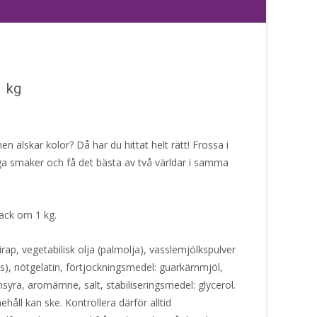
1 kg
men älskar kolor? Då har du hittat helt rätt! Frossa i
iga smaker och få det bästa av två världar i samma
pack om 1 kg.
rap, vegetabilisk olja (palmolja), vasslemjölkspulver
js), nötgelatin, förtjockningsmedel: guarkärnmjöl,
syra, aromämne, salt, stabiliseringsmedel: glycerol.
håll kan ske. Kontrollera därför alltid