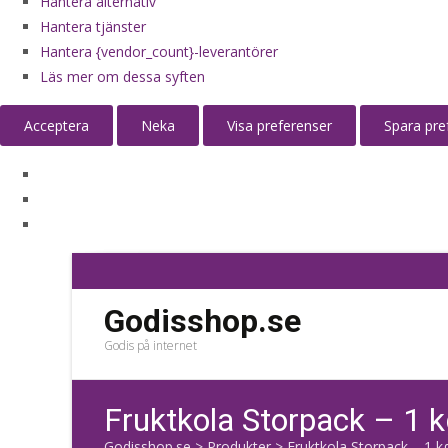
Hantera alternativ
Hantera tjänster
Hantera {vendor_count}-leverantörer
Läs mer om dessa syften
Acceptera
Neka
Visa preferenser
Spara pre
Godisshop.se
Godis på internet
Fruktkola Storpack – 1 
Godisshop.se
>
Produkter
>
Fruktkola Storpack – 1 k