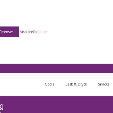
ferenser
Visa preferenser
Skip
to
Godis
Läsk & Dryck
Snacks
content
kg
g