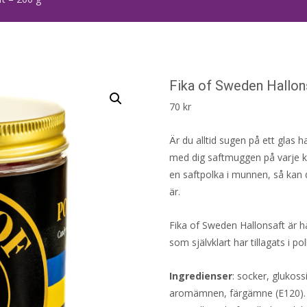
Fika of Sweden Hallon
70
kr
Är du alltid sugen på ett glas h
med dig saftmuggen på varje ko
en saftpolka i munnen, så kan d
är.
Fika of Sweden Hallonsaft är h
som självklart har tillagats i 
Ingredienser
: socker, glukoss
aromämnen, färgämne (E120). F