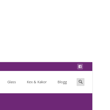
Search
Glass
Kex & Kakor
Blogg
for: