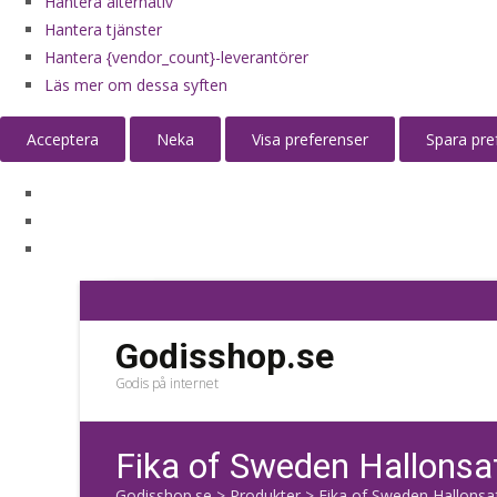
Hantera alternativ
Hantera tjänster
Hantera {vendor_count}-leverantörer
Läs mer om dessa syften
Acceptera
Neka
Visa preferenser
Spara pre
Godisshop.se
Godis på internet
Fika of Sweden Hallonsa
Godisshop.se
>
Produkter
>
Fika of Sweden Hallonsaf