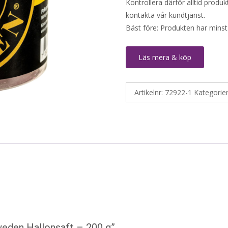
Kontrollera därför alltid produ
kontakta vår kundtjänst.
Bäst före: Produkten har minst
Läs mera & köp
Artikelnr:
72922-1
Kategorie
weden Hallonsaft – 200 g”