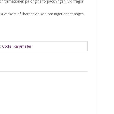
ktinformationen på originalförpackningen. Vid frågor
 4 veckors hållbarhet vid köp om inget annat anges.
r:
Godis
,
Karameller