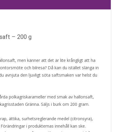
saft – 200 g
allonsaft, men känner att det är lite krångligt att ha
ntorsmöte och bilresa? Då kan du istället slänga in
u avnjuta den ljuvligt söta saftsmaken var helst du
årda polkagriskarameller med smak av hallonsaft,
polkagrisstaden Gränna. Säljs i burk om 200 gram.
irap, ättika, surhetsreglerande medel (citronsyra),
örändringar i produkternas innehåll kan ske.