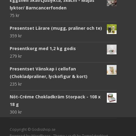
Eggshell Skål/Ljuslykta, 5x8cm - Majas
lyktor/ Barncancerfonden
75
kr
Presentset Lärare (mugg, praliner och te)
359
kr
Presentkorg med 1,2 kg godis
279
kr
Presentset Vänskap i cellofan
(Chokladpraliner, lyckofigur & kort)
235
kr
Nöt-Créme Chokladkräm Storpack - 108 x
18 g
300
kr
Copyright © Godisshop.se
Powered by WordPress
, Theme
i-craft
by TemplatesNext.