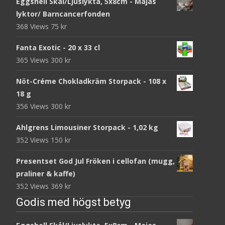
Eggshell Skål/Ljuslykta, 5x8cm - Majas
lyktor/ Barncancerfonden
368 Views
75
kr
Fanta Exotic - 20 x 33 cl
365 Views
300
kr
Nöt-Créme Chokladkräm Storpack - 108 x
18 g
356 Views
300
kr
Ahlgrens Limousiner Storpack - 1,02 kg
352 Views
150
kr
Presentset God Jul Fröken i cellofan (mugg,
praliner & kaffe)
352 Views
369
kr
Godis med högst betyg