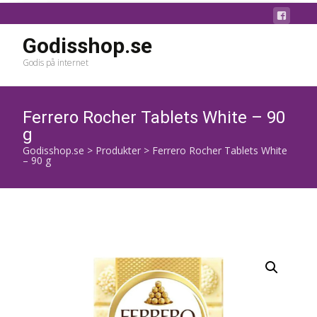
Godisshop.se
Godis på internet
Ferrero Rocher Tablets White – 90
g
Godisshop.se
>
Produkter
>
Ferrero Rocher Tablets White
– 90 g