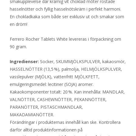
smakupplevelse där krämig vit choklad möter rostade
hasselnötter och fyllig hasselnötskräm i perfekt harmoni.
En chokladkaka som både ser exklusiv ut och smakar som
en dröm!
Ferrero Rocher Tablets White levereras i förpackning om
90 gram.
Ingredienser:
Socker, SKUMMJÖLKSPULVER, kakaosmör,
HASSELNÖTTER (13,5 %), palmolja, HELMJÖLKSPULVER,
vasslepulver (MJÖLK), vattenfritt MJÖLKFETT,
emulgeringsmedel: lecitiner (SOJA) aromer.
Kakaokomponenter totalt: 20 %. Kan innehålla: MANDLAR,
VALNÖTTER, CASHEWNÖTTER, PEKANNÖTTER,
PARANÖTTER, PISTASCHMANDLAR,
MAKADAMIANÖTTER.
Förändringar i produkternas innehåll kan ske. Kontrollera
därför alltid produktinformationen på