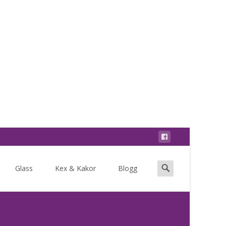
Search
Glass
Kex & Kakor
Blogg
for: