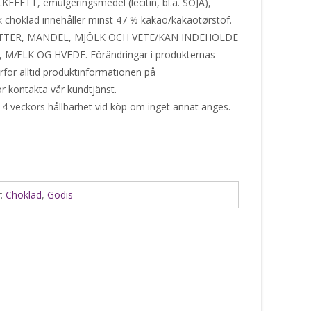
TT, emulgeringsmedel (lecitin, bl.a. SOJA),
 choklad innehåller minst 47 % kakao/kakaotørstof.
TTER, MANDEL, MJÖLK OCH VETE/KAN INDEHOLDE
ÆLK OG HVEDE. Förändringar i produkternas
ärför alltid produktinformationen på
or kontakta vår kundtjänst.
 4 veckors hållbarhet vid köp om inget annat anges.
r:
Choklad
,
Godis