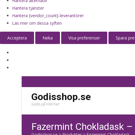
Hantera alternativ
Hantera tjänster
Hantera {vendor_count}-leverantörer
Läs mer om dessa syften
Acceptera
Neka
Visa preferenser
Spara pre
Godisshop.se
Godis på internet
Fazermint Chokladask –
Godisshop.se
>
Produkter
>
Fazermint Chokladask – 