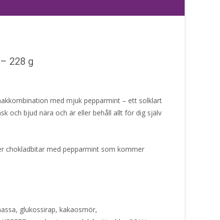
 – 228 g
makkombination med mjuk pepparmint – ett solklart
 och bjud nära och är eller behåll allt för dig själv
ler chokladbitar med pepparmint som kommer
assa, glukossirap, kakaosmör,