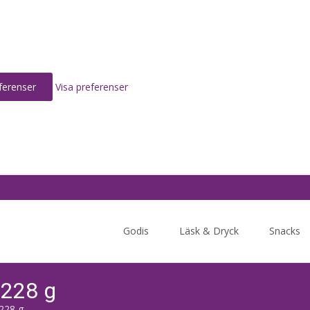
ferenser
Visa preferenser
Skip
to
Godis
Läsk & Dryck
Snacks
content
 228 g
228 g