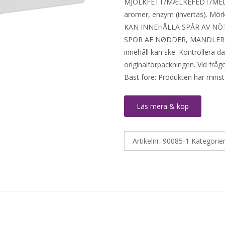
MJÖLKFETT/MÆLKEFEDT/MELKEFE
aromer, enzym (invertas). Mörk
KAN INNEHÅLLA SPÅR AV NÖ
SPOR AF NØDDER, MANDLER, M
innehåll kan ske. Kontrollera d
originalförpackningen. Vid fråg
Bäst före: Produkten har minst
Läs mera & köp
Artikelnr:
90085-1
Kategorie