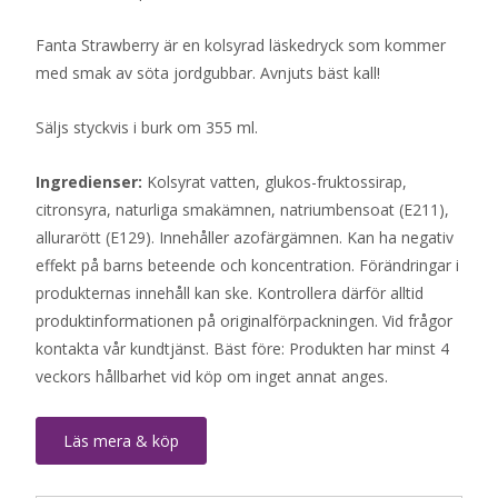
Fanta Strawberry är en kolsyrad läskedryck som kommer
med smak av söta jordgubbar. Avnjuts bäst kall!
Säljs styckvis i burk om 355 ml.
Ingredienser:
Kolsyrat vatten, glukos-fruktossirap,
citronsyra, naturliga smakämnen, natriumbensoat (E211),
allurarött (E129). Innehåller azofärgämnen. Kan ha negativ
effekt på barns beteende och koncentration. Förändringar i
produkternas innehåll kan ske. Kontrollera därför alltid
produktinformationen på originalförpackningen. Vid frågor
kontakta vår kundtjänst. Bäst före: Produkten har minst 4
veckors hållbarhet vid köp om inget annat anges.
Läs mera & köp