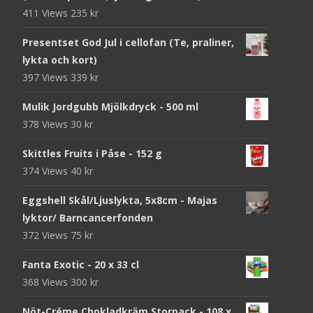
411 Views
235
kr
Presentset God Jul i cellofan (Te, praliner,
lykta och kort)
397 Views
339
kr
Mulik Jordgubb Mjölkdryck - 500 ml
378 Views
30
kr
Skittles Fruits i Påse - 152 g
374 Views
40
kr
Eggshell Skål/Ljuslykta, 5x8cm - Majas
lyktor/ Barncancerfonden
372 Views
75
kr
Fanta Exotic - 20 x 33 cl
368 Views
300
kr
Nöt-Créme Chokladkräm Storpack - 108 x