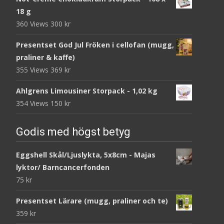
18 g
360 Views
300
kr
Presentset God Jul Fröken i cellofan (mugg,
praliner & kaffe)
355 Views
369
kr
Ahlgrens Limousiner Storpack - 1,02 kg
354 Views
150
kr
Godis med högst betyg
Eggshell Skål/Ljuslykta, 5x8cm - Majas
lyktor/ Barncancerfonden
75
kr
Presentset Lärare (mugg, praliner och te)
359
kr