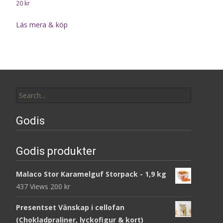
20
kr
Läs mera & köp
Search
for:
Godis
Godis produkter
Malaco Stor Karamelguf Storpack - 1,9 kg
437 Views
200
kr
Presentset Vänskap i cellofan
(Chokladpraliner, lyckofigur & kort)