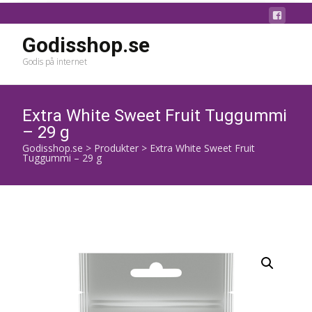
Godisshop.se
Godis på internet
Extra White Sweet Fruit Tuggummi
– 29 g
Godisshop.se
>
Produkter
>
Extra White Sweet Fruit
Tuggummi – 29 g