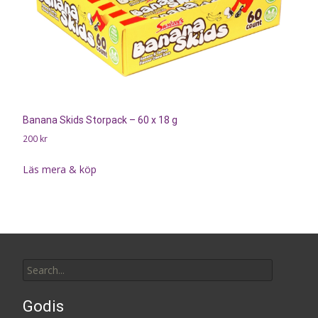
Banana Skids Storpack – 60 x 18 g
200
kr
Läs mera & köp
Search
for:
Godis