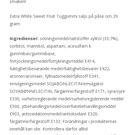
smaken!
Extra White Sweet Fruit Tuggummi säljs på påse om 29
gram.
Ingredienser:
sötningsmedel/søtstoffer xylitol (33,7%),
sorbitol, mannitol, aspartam, acesulfam k
gummibas/gummibase,
förtjockningsmedel/fortykningsmiddel E414,
fuktighetsbevarande medel/fuktighetsbevarer E422,
aromer/aromaer, fyllnadsmedel/fyllstoff E341,
emulgeringsmedel SOJABÖNLECITIN/emulgator
SOYABØNNELECITIN, färgämne/fargestoff E171, syra/syre
E330, surhetsreglerande medel/surhetsregulerende middel
E500, ytbehandlingsmedel/overflatebehandlingsmiddel
E903, antioxidationsmedel/antioksidant E320,
färgämne/fargestoff E133. Förändringar i produkternas
innehåll kan ske. Kontrollera därför alltid