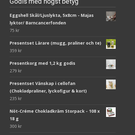
Godis med högst betyg
Eggshell Skål/Ljuslykta, 5x8cm - Majas
lyktor/ Barncancerfonden
75
kr
Presentset Lärare (mugg, praliner och te)
359
kr
Presentkorg med 1,2 kg godis
279
kr
Presentset Vänskap i cellofan
(Chokladpraliner, lyckofigur & kort)
235
kr
Nöt-Créme Chokladkräm Storpack - 108 x
18 g
300
kr