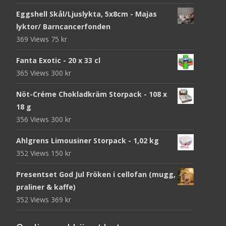
Eggshell Skål/Ljuslykta, 5x8cm - Majas
lyktor/ Barncancerfonden
369 Views
75
kr
Fanta Exotic - 20 x 33 cl
365 Views
300
kr
Nöt-Créme Chokladkräm Storpack - 108 x
18 g
356 Views
300
kr
Ahlgrens Limousiner Storpack - 1,02 kg
352 Views
150
kr
Presentset God Jul Fröken i cellofan (mugg,
praliner & kaffe)
352 Views
369
kr