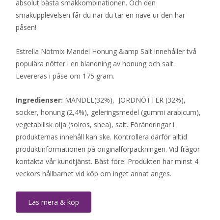
absolut bästa smakkombinationen. Och den
smakupplevelsen får du när du tar en näve ur den här
påsen!
Estrella Nötmix Mandel Honung &amp Salt innehåller två
populära nötter i en blandning av honung och salt.
Levereras i påse om 175 gram.
Ingredienser:
MANDEL(32%), JORDNÖTTER (32%),
socker, honung (2,4%), geleringsmedel (gummi arabicum),
vegetabilisk olja (solros, shea), salt. Förändringar i
produkternas innehåll kan ske. Kontrollera därför alltid
produktinformationen på originalförpackningen. Vid frågor
kontakta vår kundtjänst. Bäst före: Produkten har minst 4
veckors hållbarhet vid köp om inget annat anges.
Läs mera & köp