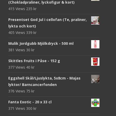
(Chokladpraliner, lyckofigur & kort)
415 Views
235
kr
Presentset God Jul i cellofan (Te, praliner,
lykta och kort)
405 Views
339
kr
Mulik Jordgubb Mjölkdryck - 500 ml
381 Views
30
kr
Skittles Fruits i Påse - 152 g
377 Views
40
kr
Eggshell Skål/Ljuslykta, 5x8cm - Majas
lyktor/ Barncancerfonden
376 Views
75
kr
Fanta Exotic - 20 x 33 cl
371 Views
300
kr