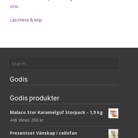
30
kr
Läs mera & köp
Search
for:
Godis
Godis produkter
Malaco Stor Karamelguf Storpack - 1,9 kg
446 Views
200
kr
Presentset Vänskap i cellofan