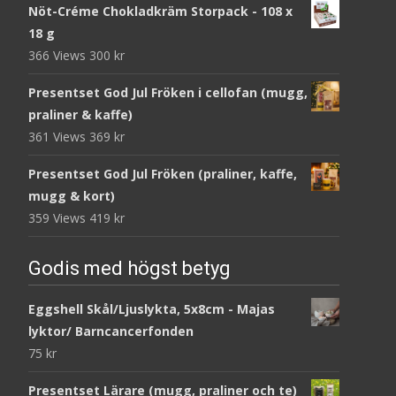
Nöt-Créme Chokladkräm Storpack - 108 x
18 g
366 Views
300
kr
Presentset God Jul Fröken i cellofan (mugg,
praliner & kaffe)
361 Views
369
kr
Presentset God Jul Fröken (praliner, kaffe,
mugg & kort)
359 Views
419
kr
Godis med högst betyg
Eggshell Skål/Ljuslykta, 5x8cm - Majas
lyktor/ Barncancerfonden
75
kr
Presentset Lärare (mugg, praliner och te)