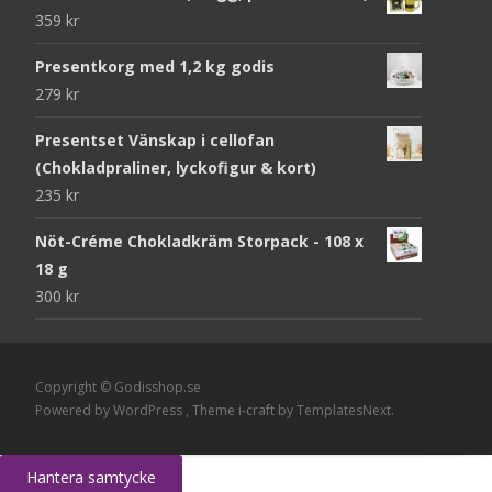
359
kr
Presentkorg med 1,2 kg godis
279
kr
Presentset Vänskap i cellofan
(Chokladpraliner, lyckofigur & kort)
235
kr
Nöt-Créme Chokladkräm Storpack - 108 x
18 g
300
kr
Copyright © Godisshop.se
Powered by WordPress
, Theme
i-craft
by TemplatesNext.
Hantera samtycke